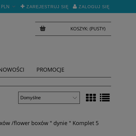
PLN
ZAREJESTRUJ SIĘ
ZALOGUJ SIĘ
KOSZYK:
(PUSTY)
NOWOŚCI
PROMOCJE
oxów /flower boxów " dynie " Komplet 5