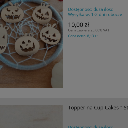
Dostępność:
duża ilość
Wysyłka w:
1-2 dni robocze
10,00 zł
Cena zawiera 23,00% VAT
Cena netto:
8,13 zł
Topper na Cup Cakes " St
Dostępność:
duża ilość