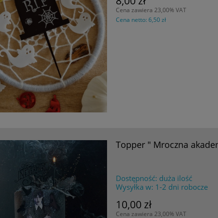
8,00 zł
Cena zawiera 23,00% VAT
Cena netto:
6,50 zł
Topper " Mroczna akade
Dostępność:
duża ilość
Wysyłka w:
1-2 dni robocze
10,00 zł
Cena zawiera 23,00% VAT