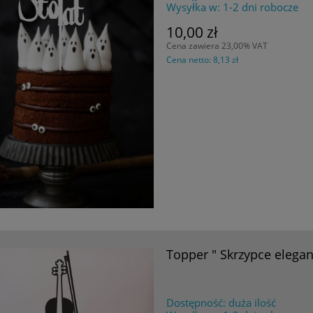
Wysyłka w:
1-2 dni robocze
10,00 zł
Cena zawiera 23,00% VAT
Cena netto:
8,13 zł
Topper " Skrzypce elegan
Dostępność:
duża ilość