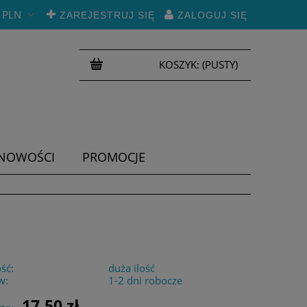
PLN
ZAREJESTRUJ SIĘ
ZALOGUJ SIĘ
KOSZYK:
(PUSTY)
NOWOŚCI
PROMOCJE
ść:
duża ilość
w:
1-2 dni robocze
17,50 zł