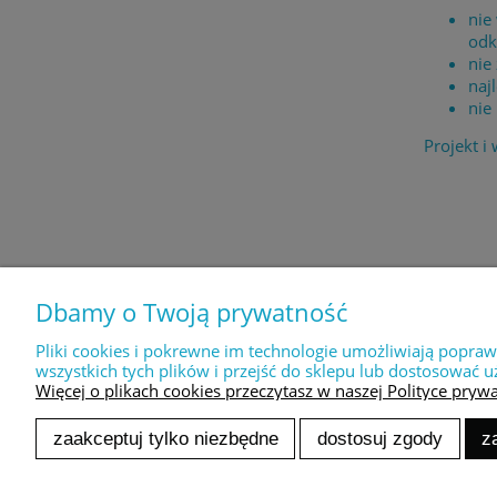
nie
odk
nie
naj
nie
Projekt i
POMOC
MOJE KONTO
Dbamy o Twoją prywatność
Zwroty i reklamacje
Twoje zamówienia
Uszkodzona przesyłka?
Ustawienia konta
Pliki cookies i pokrewne im technologie umożliwiają popra
Regulamin
Przechowalnia
wszystkich tych plików i przejść do sklepu lub dostosować u
Więcej o plikach cookies przeczytasz w naszej Polityce prywa
zaakceptuj tylko niezbędne
dostosuj zgody
z