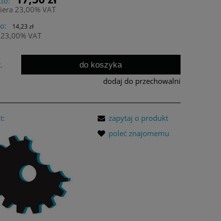
to:
iera 23,00% VAT
o:
14,23 zł
 23,00% VAT
do koszyka
.
dodaj do przechowalni
t:
zapytaj o produkt
poleć znajomemu