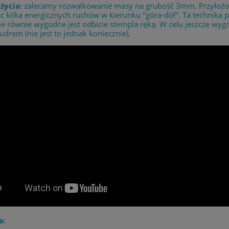
życia:
zalecamy rozwałkowanie masy na grubość 3mm. Przyłożony
 kilka energicznych ruchów w kierunku "góra-dół". Ta technika
e równie wygodne jest odbicie stempla ręką. W celu jeszcze wyg
drem (nie jest to jednak koniecznie).
a
: