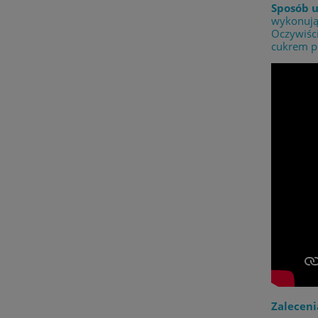
Sposób u
wykonując
Oczywiści
cukrem pu
Zaleceni