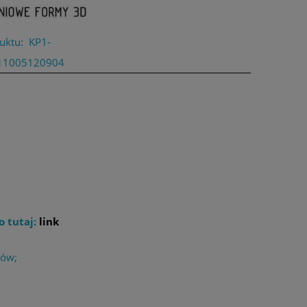
uktu:
KP1-
11005120904
o tutaj:
link
łów;