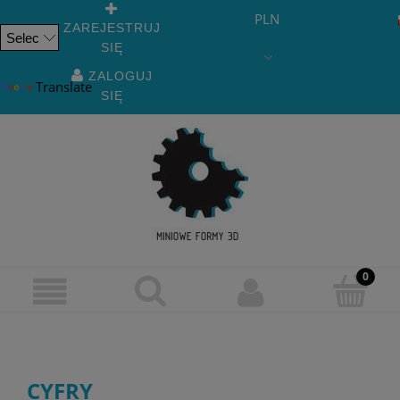
PLN
ZAREJESTRUJ
SIĘ
Powered
by
ZALOGUJ
Translate
SIĘ
CYFRY