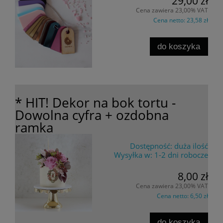
29,00 zł
Cena zawiera 23,00% VAT
Cena netto:
23,58 zł
do koszyka
* HIT! Dekor na bok tortu -
Dowolna cyfra + ozdobna
ramka
Dostępność:
duża ilość
Wysyłka w:
1-2 dni robocze
8,00 zł
Cena zawiera 23,00% VAT
Cena netto:
6,50 zł
do koszyka