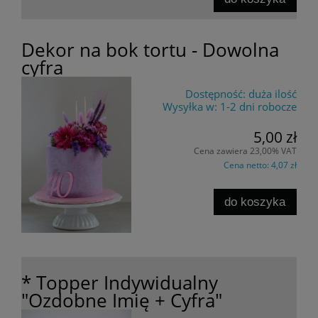
Dekor na bok tortu - Dowolna
cyfra
Dostępność:
duża ilość
Wysyłka w:
1-2 dni robocze
5,00 zł
Cena zawiera 23,00% VAT
Cena netto:
4,07 zł
do koszyka
* Topper Indywidualny
"Ozdobne Imię + Cyfra"