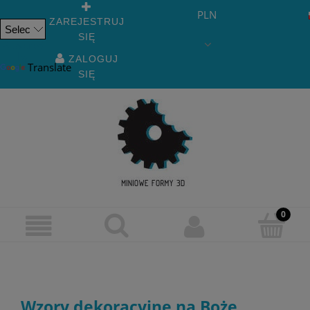
PLN
ZAREJESTRUJ
SIĘ
Powered
by
ZALOGUJ
Translate
SIĘ
Wzory dekoracyjne na Boże