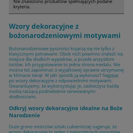
Nie znaleziono produktów spełniających podane
kryteria.
Wzory dekoracyjne z
bożonarodzeniowymi motywami
Bożonarodzeniowe pyszności kojarzą się nie tylko z
klasycznymi potrawami. Obok nich powinno znaleźć się
miejsce dla słodkich wypieków, a przede wszystkim
tortów. Ich przygotowanie to jedna strona medalu. Nie
można też zapominać o wyjątkowej oprawie utrzymanej
w klimacie świąt. W jaki sposób ją wykonasz? Sięgając
po wzory dekoracyjne z odpowiednimi motywami.
Gwarantujemy, że wykorzystując je, zaskoczysz każdą
osobą raczącą podniebienie serwowanymi
słodkościami.
Odkryj wzory dekoracyjne idealne na Boże
Narodzenie
Duże grono mistrzów sztuki cukierniczej sugeruje, że
wzory dekoracyjne to jeden z najprostszych sposobów