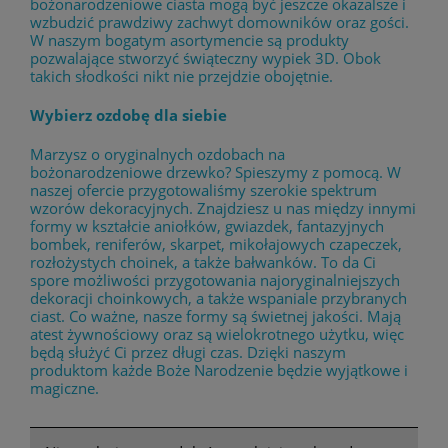
bożonarodzeniowe ciasta mogą być jeszcze okazalsze i
wzbudzić prawdziwy zachwyt domowników oraz gości.
W naszym bogatym asortymencie są produkty
pozwalające stworzyć świąteczny wypiek 3D. Obok
takich słodkości nikt nie przejdzie obojętnie.
Wybierz ozdobę dla siebie
Marzysz o oryginalnych ozdobach na
bożonarodzeniowe drzewko? Spieszymy z pomocą. W
naszej ofercie przygotowaliśmy szerokie spektrum
wzorów dekoracyjnych. Znajdziesz u nas między innymi
formy w kształcie aniołków, gwiazdek, fantazyjnych
bombek, reniferów, skarpet, mikołajowych czapeczek,
rozłożystych choinek, a także bałwanków. To da Ci
spore możliwości przygotowania najoryginalniejszych
dekoracji choinkowych, a także wspaniale przybranych
ciast. Co ważne, nasze formy są świetnej jakości. Mają
atest żywnościowy oraz są wielokrotnego użytku, więc
będą służyć Ci przez długi czas. Dzięki naszym
produktom każde Boże Narodzenie będzie wyjątkowe i
magiczne.