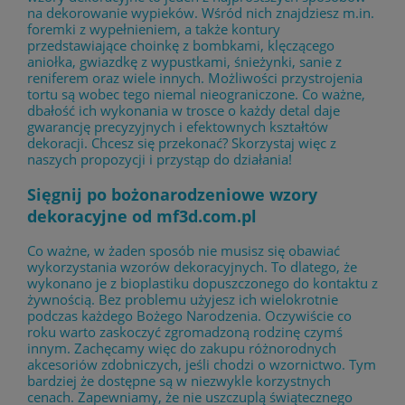
na dekorowanie wypieków. Wśród nich znajdziesz m.in.
foremki z wypełnieniem, a także kontury
przedstawiające choinkę z bombkami, klęczącego
aniołka, gwiazdkę z wypustkami, śnieżynki, sanie z
reniferem oraz wiele innych. Możliwości przystrojenia
tortu są wobec tego niemal nieograniczone. Co ważne,
dbałość ich wykonania w trosce o każdy detal daje
gwarancję precyzyjnych i efektownych kształtów
dekoracji. Chcesz się przekonać? Skorzystaj więc z
naszych propozycji i przystąp do działania!
Sięgnij po bożonarodzeniowe wzory
dekoracyjne od mf3d.com.pl
Co ważne, w żaden sposób nie musisz się obawiać
wykorzystania wzorów dekoracyjnych. To dlatego, że
wykonano je z bioplastiku dopuszczonego do kontaktu z
żywnością. Bez problemu użyjesz ich wielokrotnie
podczas każdego Bożego Narodzenia. Oczywiście co
roku warto zaskoczyć zgromadzoną rodzinę czymś
innym. Zachęcamy więc do zakupu różnorodnych
akcesoriów zdobniczych, jeśli chodzi o wzornictwo. Tym
bardziej że dostępne są w niezwykle korzystnych
cenach. Zapewniamy, że nie uszczuplą świątecznego