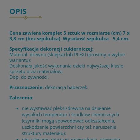
OPIS
Cena zawiera komplet 5 sztuk w rozmiarze (cm) 7 x
3,8 cm (bez szpikulca). Wysokość szpikulca - 5,4 cm.
Specyfikacja dekoracji cukierniczej:
Materiał: drewno (sklejka) lub PLEXI (prosimy o wybór
wariantu);
Doskonała jakość wykonania dzięki najwyższej klasie
sprzętu oraz materiałów;
Dop. do żywności.
Przeznaczenie:
dekoracja babeczek.
Zalecenia
:
nie wystawiać pleksi/drewna na działanie
wysokich temperatur i środków chemicznych
(czynniki mogą spowodować odkształcenia,
uszkodzenie powierzchni czy też naruszenie
struktury materiału);
nie zalecamy mycia w zmywarkach, używania