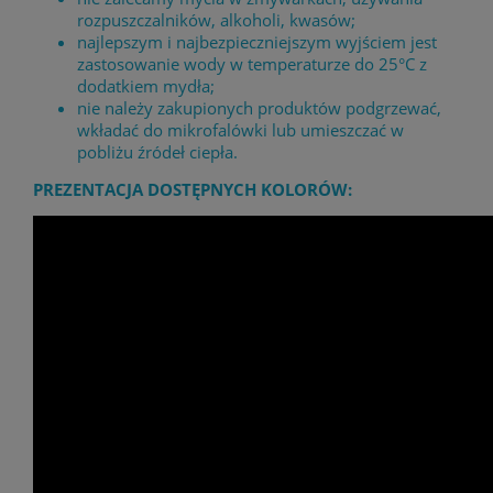
rozpuszczalników, alkoholi, kwasów;
najlepszym i najbezpieczniejszym wyjściem jest
zastosowanie wody w temperaturze do 25°C z
dodatkiem mydła;
nie należy zakupionych produktów podgrzewać,
wkładać do mikrofalówki lub umieszczać w
pobliżu źródeł ciepła.
PREZENTACJA DOSTĘPNYCH KOLORÓW: