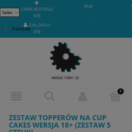
PLN
ZAREJESTRUJ
SIĘ
Powered
by
ZALOGUJ
Translate
SIĘ
ZESTAW TOPPERÓW NA CUP
CAKES WERSJA 18+ (ZESTAW 5