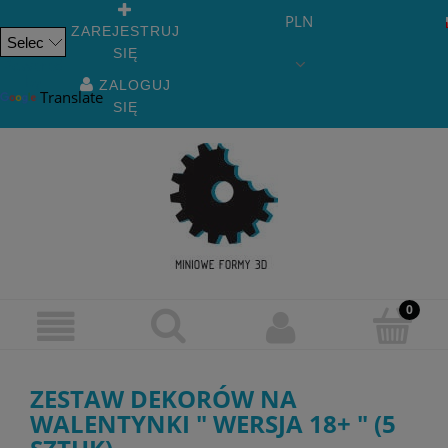
PLN
ZAREJESTRUJ
SIĘ
Powered
by
ZALOGUJ
Translate
SIĘ
ZESTAW DEKORÓW NA
WALENTYNKI " WERSJA 18+ " (5