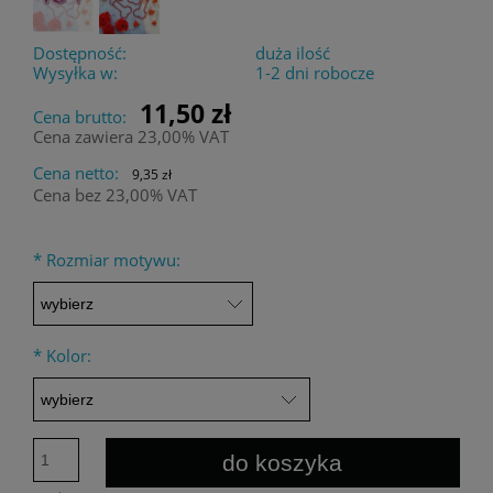
Dostępność:
duża ilość
Wysyłka w:
1-2 dni robocze
11,50 zł
Cena brutto:
Cena zawiera 23,00% VAT
Cena netto:
9,35 zł
Cena bez 23,00% VAT
*
Rozmiar motywu:
*
Kolor:
do koszyka