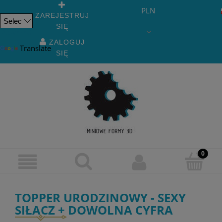
PLN
ZAREJESTRUJ
SIĘ
Powered
by
ZALOGUJ
Translate
SIĘ
TOPPER URODZINOWY - SEXY
SIŁACZ + DOWOLNA CYFRA