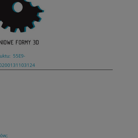
uktu:
55E9-
0200131103124
łów;