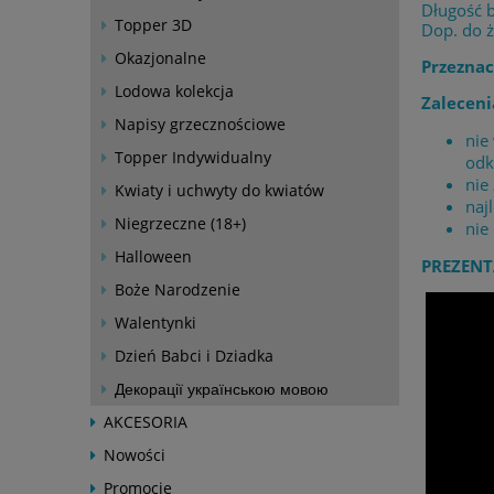
Długość 
Topper 3D
Dop. do 
Okazjonalne
Przeznac
Lodowa kolekcja
Zaleceni
Napisy grzecznościowe
nie
Topper Indywidualny
odk
nie
Kwiaty i uchwyty do kwiatów
naj
Niegrzeczne (18+)
nie
Halloween
PREZENT
Boże Narodzenie
Walentynki
Dzień Babci i Dziadka
Декорації українською мовою
AKCESORIA
Nowości
Promocje