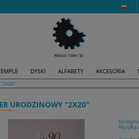
TEMPLE
DYSKI
ALFABETY
AKCESORIA
 "2x20"
ER URODZINOWY "2X20"
Dostępno
Wysyłka 