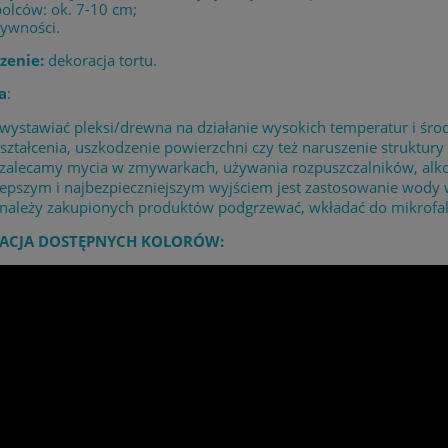
bolców: ok. 7-10 cm;
żywności.
zenie:
dekoracja tortu.
a
:
 wystawiać pleksi/drewna na działanie wysokich temperatur i 
ształcenia, uszkodzenie powierzchni czy też naruszenie struktury 
 zalecamy mycia w zmywarkach, używania rozpuszczalników, alk
lepszym i najbezpieczniejszym wyjściem jest zastosowanie wody
 należy zakupionych produktów podgrzewać, wkładać do mikrofaló
ACJA DOSTĘPNYCH KOLORÓW: