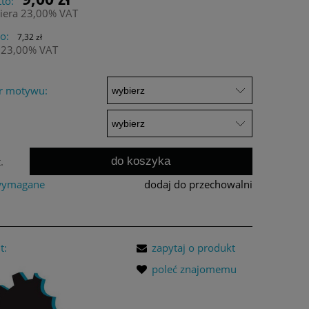
to:
iera 23,00% VAT
o:
7,32 zł
 23,00% VAT
r motywu:
do koszyka
.
 wymagane
dodaj do przechowalni
t:
zapytaj o produkt
poleć znajomemu