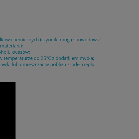
środków chemicznych (czynniki mogą spowodować
materiału);
oholi, kwasów;
 w temperaturze do 25°C z dodatkiem mydła;
wki lub umieszczać w pobliżu źródeł ciepła.