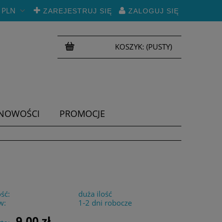
PLN
ZAREJESTRUJ SIĘ
ZALOGUJ SIĘ
KOSZYK:
(PUSTY)
NOWOŚCI
PROMOCJE
ść:
duża ilość
w:
1-2 dni robocze
9,00 zł