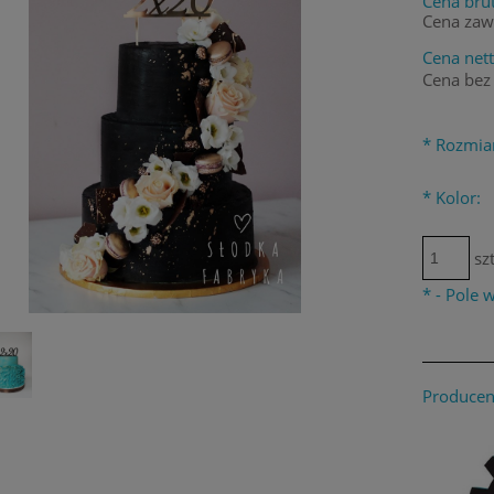
Cena brut
Cena zaw
Cena nett
Cena bez
*
Rozmia
*
Kolor:
szt
*
- Pole
Producen