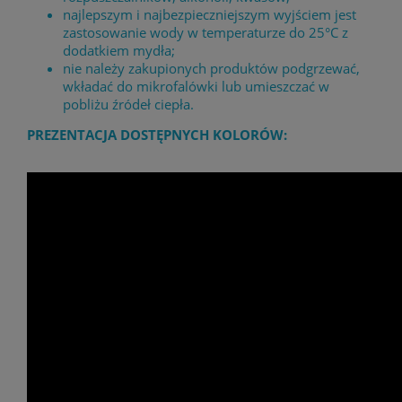
najlepszym i najbezpieczniejszym wyjściem jest
zastosowanie wody w temperaturze do 25°C z
dodatkiem mydła;
nie należy zakupionych produktów podgrzewać,
wkładać do mikrofalówki lub umieszczać w
pobliżu źródeł ciepła.
PREZENTACJA DOSTĘPNYCH KOLORÓW: