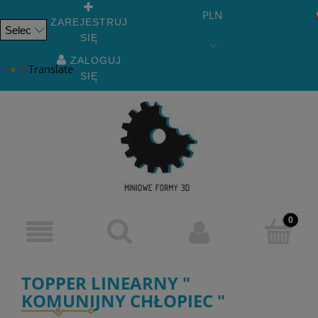
PLN
ZAREJESTRUJ
SIĘ
Powered
by
ZALOGUJ
Translate
SIĘ
TOPPER LINEARNY "
KOMUNIJNY CHŁOPIEC "