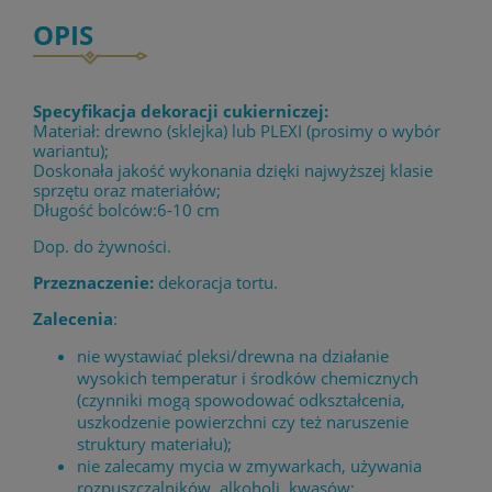
OPIS
Specyfikacja dekoracji cukierniczej:
Materiał: drewno (sklejka) lub PLEXI (prosimy o wybór
wariantu);
Doskonała jakość wykonania dzięki najwyższej klasie
sprzętu oraz materiałów;
Długość bolców:6-10 cm
Dop. do żywności.
Przeznaczenie:
dekoracja tortu.
Zalecenia
:
nie wystawiać pleksi/drewna na działanie
wysokich temperatur i środków chemicznych
(czynniki mogą spowodować odkształcenia,
uszkodzenie powierzchni czy też naruszenie
struktury materiału);
nie zalecamy mycia w zmywarkach, używania
rozpuszczalników, alkoholi, kwasów;