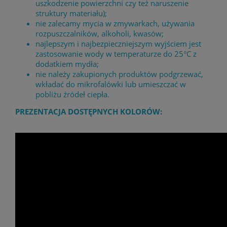
uszkodzenie powierzchni czy też naruszenie
struktury materiału);
nie zalecamy mycia w zmywarkach, używania
rozpuszczalników, alkoholi, kwasów;
najlepszym i najbezpieczniejszym wyjściem jest
zastosowanie wody w temperaturze do 25°C z
dodatkiem mydła;
nie należy zakupionych produktów podgrzewać,
wkładać do mikrofalówki lub umieszczać w
pobliżu źródeł ciepła.
PREZENTACJA DOSTĘPNYCH KOLORÓW: