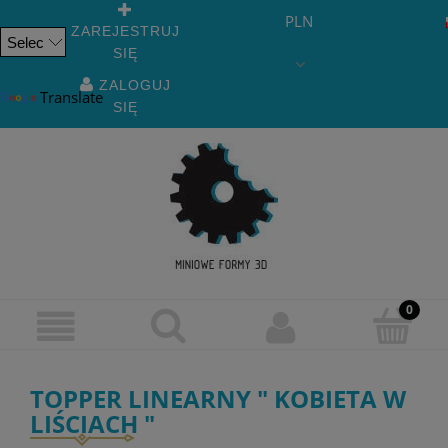
PLN
ZAREJESTRUJ
SIĘ
Powered
by
ZALOGUJ
Translate
SIĘ
TOPPER LINEARNY " KOBIETA W
LIŚCIACH "