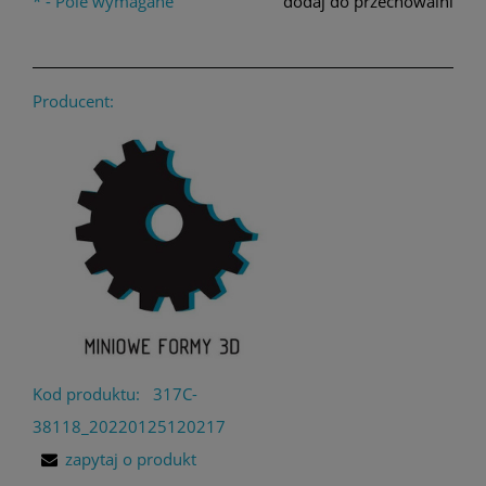
*
- Pole wymagane
dodaj do przechowalni
Producent:
Kod produktu:
317C-
38118_20220125120217
zapytaj o produkt