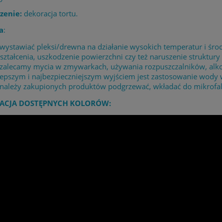
zenie:
dekoracja tortu.
a
:
 wystawiać pleksi/drewna na działanie wysokich temperatur i 
ształcenia, uszkodzenie powierzchni czy też naruszenie struktury 
 zalecamy mycia w zmywarkach, używania rozpuszczalników, alk
lepszym i najbezpieczniejszym wyjściem jest zastosowanie wody
 należy zakupionych produktów podgrzewać, wkładać do mikrofaló
ACJA DOSTĘPNYCH KOLORÓW: