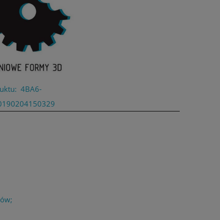
uktu:
4BA6-
0190204150329
łów;