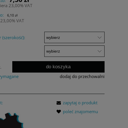
to:
iera 23,00% VAT
o:
6,10 zł
 23,00% VAT
 (szerokość):
do koszyka
.
 wymagane
dodaj do przechowalni
t:
zapytaj o produkt
poleć znajomemu