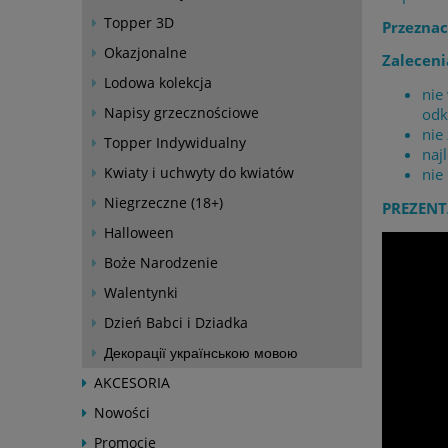
Topper 3D
Przeznac
Okazjonalne
Zaleceni
Lodowa kolekcja
nie
Napisy grzecznościowe
odk
nie
Topper Indywidualny
naj
Kwiaty i uchwyty do kwiatów
nie
Niegrzeczne (18+)
PREZENT
Halloween
Boże Narodzenie
Walentynki
Dzień Babci i Dziadka
Декорації українською мовою
AKCESORIA
Nowości
Promocje