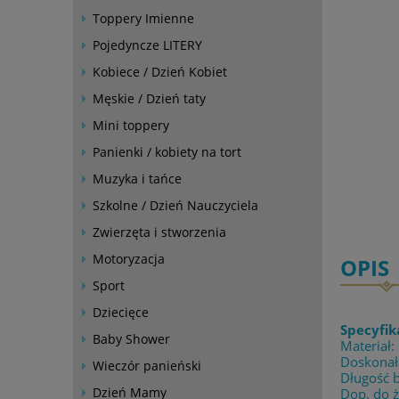
Toppery Imienne
Pojedyncze LITERY
Kobiece / Dzień Kobiet
Męskie / Dzień taty
Mini toppery
Panienki / kobiety na tort
Muzyka i tańce
Szkolne / Dzień Nauczyciela
Zwierzęta i stworzenia
Motoryzacja
OPIS
Sport
Dziecięce
Specyfik
Baby Shower
Materiał:
Doskonała
Wieczór panieński
Długość b
Dzień Mamy
Dop. do 