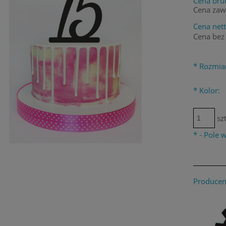
Cena brut
Cena zaw
Cena nett
Cena bez
*
Rozmiar
*
Kolor:
szt
*
- Pole
Producen