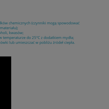
środków chemicznych (czynniki mogą spowodować
materiału);
oholi, kwasów;
 w temperaturze do 25°C z dodatkiem mydła;
wki lub umieszczać w pobliżu źródeł ciepła.