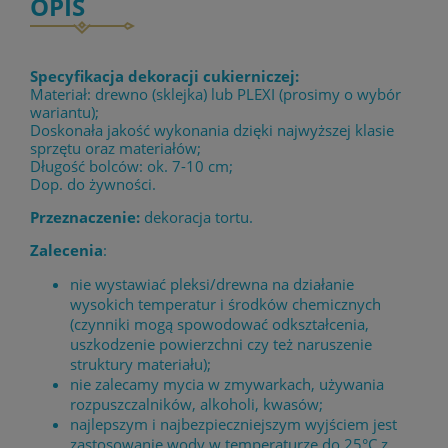
OPIS
Specyfikacja dekoracji cukierniczej:
Materiał: drewno (sklejka) lub PLEXI (prosimy o wybór
wariantu);
Doskonała jakość wykonania dzięki najwyższej klasie
sprzętu oraz materiałów;
Długość bolców: ok. 7-10 cm;
Dop. do żywności.
Przeznaczenie:
dekoracja tortu.
Zalecenia
:
nie wystawiać pleksi/drewna na działanie
wysokich temperatur i środków chemicznych
(czynniki mogą spowodować odkształcenia,
uszkodzenie powierzchni czy też naruszenie
struktury materiału);
nie zalecamy mycia w zmywarkach, używania
rozpuszczalników, alkoholi, kwasów;
najlepszym i najbezpieczniejszym wyjściem jest
zastosowanie wody w temperaturze do 25°C z