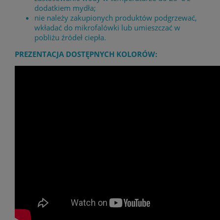
dodatkiem mydła;
nie należy zakupionych produktów podgrzewać,
wkładać do mikrofalówki lub umieszczać w
pobliżu źródeł ciepła.
PREZENTACJA DOSTĘPNYCH KOLORÓW: