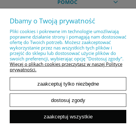
POMOC
Dbamy o Twoją prywatność
MOJE KONTO
Pliki cookies i pokrewne im technologie umożliwiają
poprawne działanie strony i pomagają nam dostosować
ofertę do Twoich potrzeb. Możesz zaakceptować
PŁATNOŚCI I DOSTAWA
wykorzystanie przez nas wszystkich tych plików i
przejść do sklepu lub dostosować użycie plików do
swoich preferencji, wybierając opcję "Dostosuj zgody".
INFORMACJE
Więcej o plikach cookies przeczytasz w naszej Polityce
prywatności.
zaakceptuj tylko niezbędne
O NAS
dostosuj zgody
pokaż pełną wersję strony
zaakceptuj wszystkie
Sklep internetowy Shoper.pl