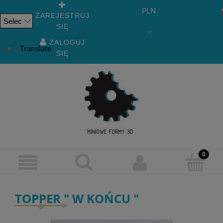
PLN
ZAREJESTRUJ
SIĘ
Powered
by
ZALOGUJ
Translate
SIĘ
TOPPER " W KOŃCU "