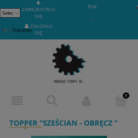
PLN
ZAREJESTRUJ
SIĘ
Powered
by
ZALOGUJ
Translate
SIĘ
TOPPER "SZEŚCIAN - OBRĘCZ "