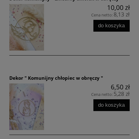
10,00 zł
8,13 zł
Cena netto:
do koszyka
Dekor " Komunijny chłopiec w obręczy "
6,50 zł
5,28 zł
Cena netto:
do koszyka