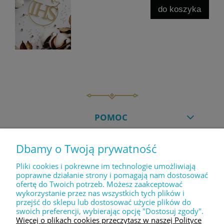
do koszyka
POMOC
Dbamy o Twoją prywatność
MOJE KONTO
Pliki cookies i pokrewne im technologie umożliwiają
poprawne działanie strony i pomagają nam dostosować
ofertę do Twoich potrzeb. Możesz zaakceptować
PŁATNOŚCI I DOSTAWA
wykorzystanie przez nas wszystkich tych plików i
przejść do sklepu lub dostosować użycie plików do
swoich preferencji, wybierając opcję "Dostosuj zgody".
INFORMACJE
Więcej o plikach cookies przeczytasz w naszej Polityce