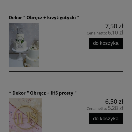
Dekor " Obręcz + krzyż gotycki "
7,50 zł
6,10 zł
Cena netto:
do koszyka
* Dekor " Obręcz + IHS prosty "
6,50 zł
5,28 zł
Cena netto:
do koszyka