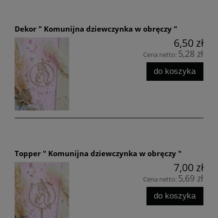
Dekor " Komunijna dziewczynka w obręczy "
6,50 zł
5,28 zł
Cena netto:
do koszyka
Topper " Komunijna dziewczynka w obręczy "
7,00 zł
5,69 zł
Cena netto:
do koszyka