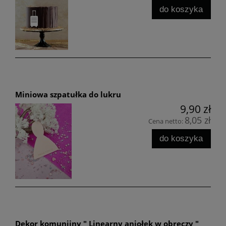
do koszyka
Miniowa szpatułka do lukru
9,90 zł
8,05 zł
Cena netto:
do koszyka
Dekor komunijny " Linearny aniołek w obręczy "