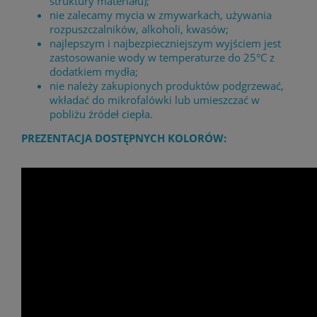
struktury materiału);
nie zalecamy mycia w zmywarkach, używania
rozpuszczalników, alkoholi, kwasów;
najlepszym i najbezpieczniejszym wyjściem jest
zastosowanie wody w temperaturze do 25°C z
dodatkiem mydła;
nie należy zakupionych produktów podgrzewać,
wkładać do mikrofalówki lub umieszczać w
pobliżu źródeł ciepła.
PREZENTACJA DOSTĘPNYCH KOLORÓW: