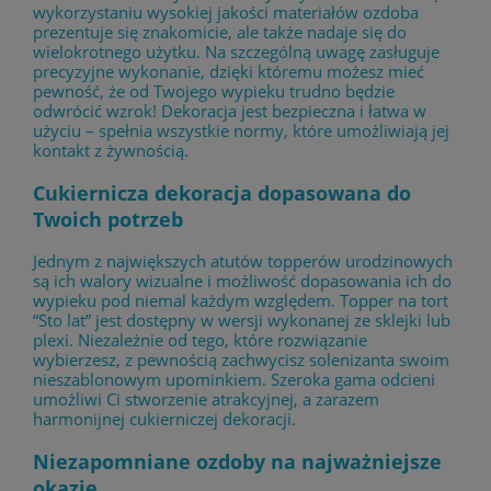
wykorzystaniu wysokiej jakości materiałów ozdoba
prezentuje się znakomicie, ale także nadaje się do
wielokrotnego użytku. Na szczególną uwagę zasługuje
precyzyjne wykonanie, dzięki któremu możesz mieć
pewność, że od Twojego wypieku trudno będzie
odwrócić wzrok! Dekoracja jest bezpieczna i łatwa w
użyciu – spełnia wszystkie normy, które umożliwiają jej
kontakt z żywnością.
Cukiernicza dekoracja dopasowana do
Twoich potrzeb
Jednym z największych atutów topperów urodzinowych
są ich walory wizualne i możliwość dopasowania ich do
wypieku pod niemal każdym względem. Topper na tort
“Sto lat” jest dostępny w wersji wykonanej ze sklejki lub
plexi. Niezależnie od tego, które rozwiązanie
wybierzesz, z pewnością zachwycisz solenizanta swoim
nieszablonowym upominkiem. Szeroka gama odcieni
umożliwi Ci stworzenie atrakcyjnej, a zarazem
harmonijnej cukierniczej dekoracji.
Niezapomniane ozdoby na najważniejsze
okazje