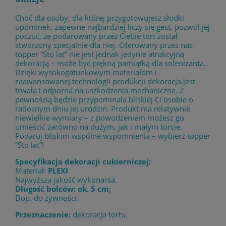
Choć dla osoby, dla której przygotowujesz słodki
upominek, zapewne najbardziej liczy się gest, pozwól jej
poczuć, że podarowany przez Ciebie tort został
stworzony specjalnie dla niej. Oferowany przez nas
topper “Sto lat” nie jest jednak jedynie atrakcyjną
dekoracją – może być piękną pamiątką dla solenizanta.
Dzięki wysokogatunkowym materiałom i
zaawansowanej technologii produkcji dekoracja jest
trwała i odporna na uszkodzenia mechaniczne. Z
pewnością będzie przypominała bliskiej Ci osobie o
radosnym dniu jej urodzin. Produkt ma relatywnie
niewielkie wymiary – z powodzeniem możesz go
umieścić zarówno na dużym, jak i małym torcie.
Podaruj bliskim wspólne wspomnienia – wybierz topper
“Sto lat”!
Specyfikacja dekoracji cukierniczej:
Materiał:
PLEXI
Najwyższa jakość wykonania.
Długość bolców: ok. 5 cm;
Dop. do żywności.
Przeznaczenie:
dekoracja tortu.