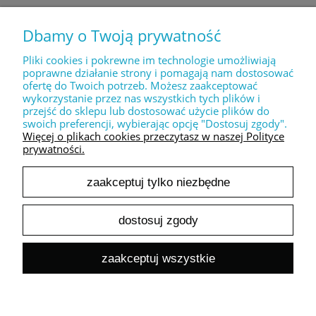
Dbamy o Twoją prywatność
MOJE KONTO
Pliki cookies i pokrewne im technologie umożliwiają
poprawne działanie strony i pomagają nam dostosować
ofertę do Twoich potrzeb. Możesz zaakceptować
PŁATNOŚCI I DOSTAWA
wykorzystanie przez nas wszystkich tych plików i
przejść do sklepu lub dostosować użycie plików do
swoich preferencji, wybierając opcję "Dostosuj zgody".
INFORMACJE
Więcej o plikach cookies przeczytasz w naszej Polityce
prywatności.
zaakceptuj tylko niezbędne
O NAS
dostosuj zgody
pokaż pełną wersję strony
zaakceptuj wszystkie
Sklep internetowy Shoper.pl