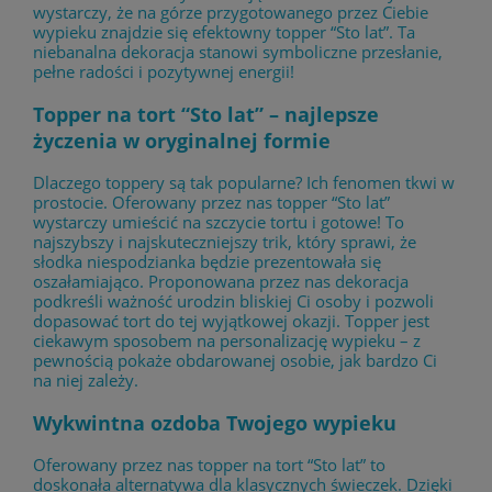
wystarczy, że na górze przygotowanego przez Ciebie
wypieku znajdzie się efektowny topper “Sto lat”. Ta
niebanalna dekoracja stanowi symboliczne przesłanie,
pełne radości i pozytywnej energii!
Topper na tort “Sto lat” – najlepsze
życzenia w oryginalnej formie
Dlaczego toppery są tak popularne? Ich fenomen tkwi w
prostocie. Oferowany przez nas topper “Sto lat”
wystarczy umieścić na szczycie tortu i gotowe! To
najszybszy i najskuteczniejszy trik, który sprawi, że
słodka niespodzianka będzie prezentowała się
oszałamiająco. Proponowana przez nas dekoracja
podkreśli ważność urodzin bliskiej Ci osoby i pozwoli
dopasować tort do tej wyjątkowej okazji. Topper jest
ciekawym sposobem na personalizację wypieku – z
pewnością pokaże obdarowanej osobie, jak bardzo Ci
na niej zależy.
Wykwintna ozdoba Twojego wypieku
Oferowany przez nas topper na tort “Sto lat” to
doskonała alternatywa dla klasycznych świeczek. Dzięki