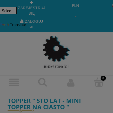
PLN
ZAREJESTRUJ
SIĘ
Powered
by
ZALOGUJ
Translate
SIĘ
TOPPER " STO LAT - MINI
TOPPER NA CIASTO "