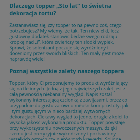
Dlaczego topper „Sto lat” to świetna
dekoracja tortu?
Zastanawiasz się, czy topper to na pewno coś, czego
potrzebujesz? My wiemy, że tak. Ten niewielki, lecz
gustowny dodatek stanowić będzie swego rodzaju
kropkę nad „i”, która zwieńczy ten słodki wypiek.
Sprawi, że solenizant poczuje się wyróżniony i
doceniony przez swoich bliskich. Ten mały gest może
naprawdę wiele!
Poznaj wszystkie zalety naszego toppera
Topper, który Ci proponujemy to produkt wyróżniający
się na tle innych. Jedną z jego największych zalet jest z
całą pewnością niebanalny wygląd. Napis został
wykonany interesującą czcionką z zawijasami, przez co
przypadnie do gustu zarówno miłośnikom prostoty, jak
i tym gustującym w nieco bardziej wytwornych
dekoracjach. Ciekawy wygląd to jedno, drugie z kolei to
wysoka jakość wykonania produktu. Topper powstaje
przy wykorzystaniu nowoczesnych maszyn, dzięki
czemu jest precyzyjnie wykończony i pozbawiony
wszelkich ostrych czy nierównych krawędzi. Solidne