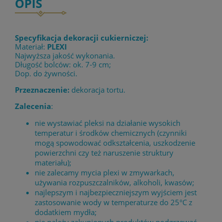
OPIS
Specyfikacja dekoracji cukierniczej:
Materiał:
PLEXI
Najwyższa jakość wykonania.
Długość bolców: ok. 7-9 cm;
Dop. do żywności.
Przeznaczenie:
dekoracja tortu.
Zalecenia
:
nie wystawiać pleksi na działanie wysokich
temperatur i środków chemicznych (czynniki
mogą spowodować odkształcenia, uszkodzenie
powierzchni czy też naruszenie struktury
materiału);
nie zalecamy mycia plexi w zmywarkach,
używania rozpuszczalników, alkoholi, kwasów;
najlepszym i najbezpieczniejszym wyjściem jest
zastosowanie wody w temperaturze do 25°C z
dodatkiem mydła;
nie należy zakupionych produktów podgrzewać,