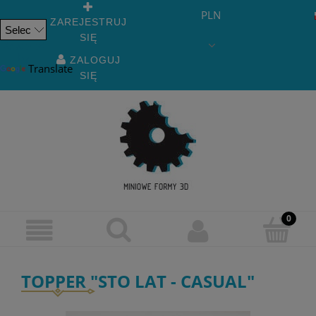
PLN
ZAREJESTRUJ
SIĘ
Powered
by
ZALOGUJ
Translate
SIĘ
TOPPER "STO LAT - CASUAL"