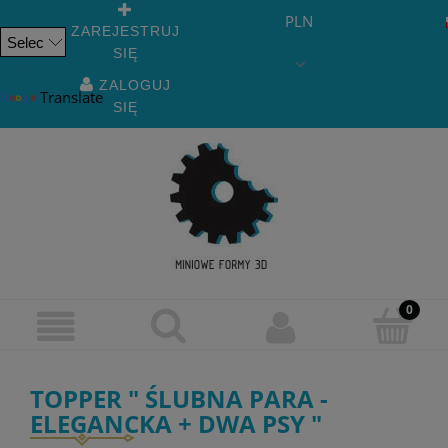
PLN
ZAREJESTRUJ
SIĘ
Powered
by
ZALOGUJ
Translate
SIĘ
TOPPER " ŚLUBNA PARA -
ELEGANCKA + DWA PSY "