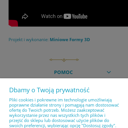
Projekt i wykonanie:
Miniowe Formy 3D
POMOC
Dbamy o Twoją prywatność
MOJE KONTO
Pliki cookies i pokrewne im technologie umożliwiają
poprawne działanie strony i pomagają nam dostosować
ofertę do Twoich potrzeb. Możesz zaakceptować
PŁATNOŚCI I DOSTAWA
wykorzystanie przez nas wszystkich tych plików i
przejść do sklepu lub dostosować użycie plików do
swoich preferencji, wybierając opcję "Dostosuj zgody".