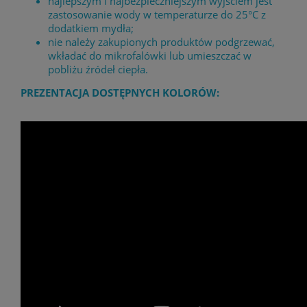
najlepszym i najbezpieczniejszym wyjściem jest
zastosowanie wody w temperaturze do 25°C z
dodatkiem mydła;
nie należy zakupionych produktów podgrzewać,
wkładać do mikrofalówki lub umieszczać w
pobliżu źródeł ciepła.
PREZENTACJA DOSTĘPNYCH KOLORÓW: