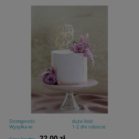
Dostępność:
duża ilość
Wysyłka w:
1-2 dni robocze
22,00 zł
Cena brutto: