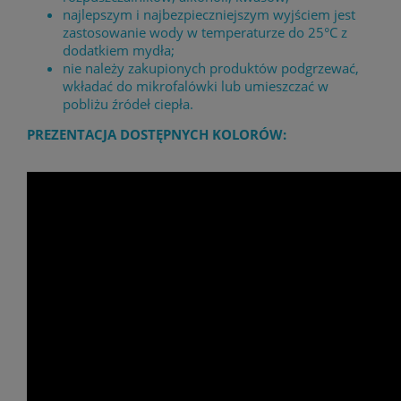
najlepszym i najbezpieczniejszym wyjściem jest
zastosowanie wody w temperaturze do 25°C z
dodatkiem mydła;
nie należy zakupionych produktów podgrzewać,
wkładać do mikrofalówki lub umieszczać w
pobliżu źródeł ciepła.
PREZENTACJA DOSTĘPNYCH KOLORÓW: