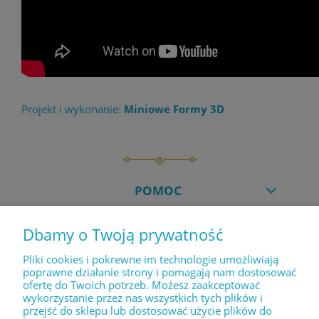
Projekt i wykonanie:
Miniowe Formy 3D
POMOC
Dbamy o Twoją prywatność
MOJE KONTO
Pliki cookies i pokrewne im technologie umożliwiają
poprawne działanie strony i pomagają nam dostosować
ofertę do Twoich potrzeb. Możesz zaakceptować
PŁATNOŚCI I DOSTAWA
wykorzystanie przez nas wszystkich tych plików i
przejść do sklepu lub dostosować użycie plików do