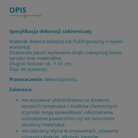
OPIS
Specyfikacja dekoracji cukierniczej:
Materiał: drewno (sklejka) lub PLEXI (prosimy o wybór
wariantu);
Doskonała jakość wykonania dzięki najwyższej klasie
sprzętu oraz materiałów;
Długość bolców: ok. 7-10 cm;
Dop. do żywności.
Przeznaczenie:
dekoracja tortu.
Zalecenia
:
nie wystawiać pleksi/drewna na działanie
wysokich temperatur i środków chemicznych
(czynniki mogą spowodować odkształcenia,
uszkodzenie powierzchni czy też naruszenie
struktury materiału);
nie zalecamy mycia w zmywarkach, używania
rozpuszczalników, alkoholi, kwasów;