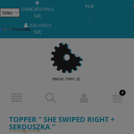
PLN
ZAREJESTRUJ
SIĘ
Powered
by
ZALOGUJ
Translate
SIĘ
TOPPER " SHE SWIPED RIGHT +
SERDUSZKA "