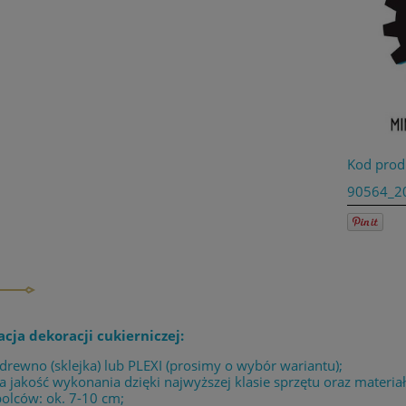
Kod prod
90564_2
acja dekoracji cukierniczej:
 drewno (sklejka) lub PLEXI (prosimy o wybór wariantu);
 jakość wykonania dzięki najwyższej klasie sprzętu oraz materia
olców: ok. 7-10 cm;