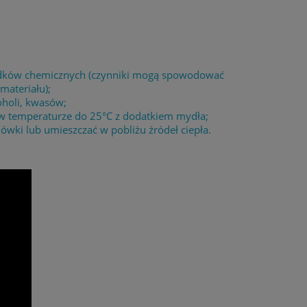
środków chemicznych (czynniki mogą spowodować
materiału);
oholi, kwasów;
 w temperaturze do 25°C z dodatkiem mydła;
wki lub umieszczać w pobliżu źródeł ciepła.