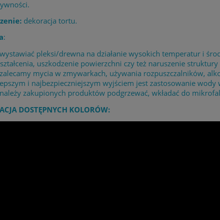
żywności.
zenie:
dekoracja tortu.
a
:
 wystawiać pleksi/drewna na działanie wysokich temperatur i 
ształcenia, uszkodzenie powierzchni czy też naruszenie struktury 
 zalecamy mycia w zmywarkach, używania rozpuszczalników, alk
lepszym i najbezpieczniejszym wyjściem jest zastosowanie wody
 należy zakupionych produktów podgrzewać, wkładać do mikrofaló
ACJA DOSTĘPNYCH KOLORÓW: