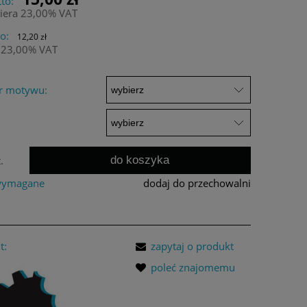
to:
iera 23,00% VAT
o:
12,20 zł
 23,00% VAT
r motywu:
do koszyka
.
 wymagane
dodaj do przechowalni
t:
zapytaj o produkt
poleć znajomemu