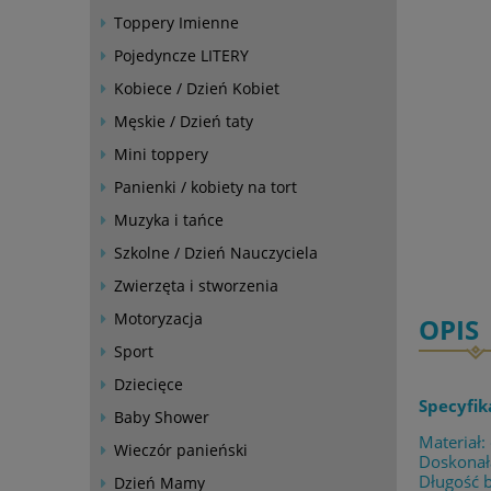
Toppery Imienne
Pojedyncze LITERY
Kobiece / Dzień Kobiet
Męskie / Dzień taty
Mini toppery
Panienki / kobiety na tort
Muzyka i tańce
Szkolne / Dzień Nauczyciela
Zwierzęta i stworzenia
Motoryzacja
OPIS
Sport
Dziecięce
Specyfik
Baby Shower
Materiał:
Wieczór panieński
Doskonała
Długość b
Dzień Mamy