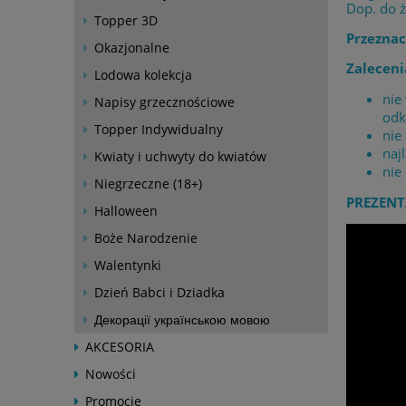
Dop. do 
Topper 3D
Przeznac
Okazjonalne
Zaleceni
Lodowa kolekcja
nie
Napisy grzecznościowe
odk
Topper Indywidualny
nie
naj
Kwiaty i uchwyty do kwiatów
nie
Niegrzeczne (18+)
PREZENT
Halloween
Boże Narodzenie
Walentynki
Dzień Babci i Dziadka
Декорації українською мовою
AKCESORIA
Nowości
Promocje