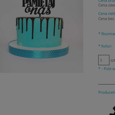
Cena brut
Cena zaw
Cena nett
Cena bez
*
Rozmia
*
Kolor:
szt
*
- Pole
Producen