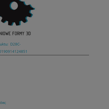
uktu:
D28C-
0190914124851
łów;