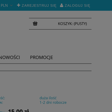
PLN
ZAREJESTRUJ SIĘ
ZALOGUJ SIĘ
KOSZYK:
(PUSTY)
NOWOŚCI
PROMOCJE
ść:
duża ilość
w:
1-2 dni robocze
15,00 zł