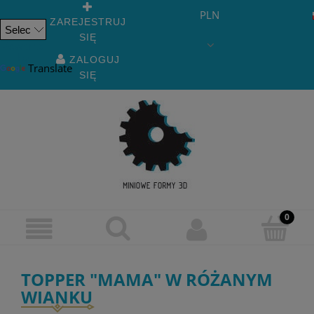
PLN
ZAREJESTRUJ
SIĘ
Powered
by
ZALOGUJ
Translate
SIĘ
TOPPER "MAMA" W RÓŻANYM
WIANKU