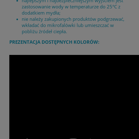
najlepszym i najbezpieczniejszym wyjściem jest
zastosowanie wody w temperaturze do 25°C z
dodatkiem mydła;
nie należy zakupionych produktów podgrzewać,
wkładać do mikrofalówki lub umieszczać w
pobliżu źródeł ciepła.
PREZENTACJA DOSTĘPNYCH KOLORÓW: