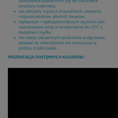
uszkodzenie powierzchni czy też naruszenie
struktury materiału);
nie zalecamy mycia w zmywarkach, używania
rozpuszczalników, alkoholi, kwasów;
najlepszym i najbezpieczniejszym wyjściem jest
zastosowanie wody w temperaturze do 25°C z
dodatkiem mydła;
nie należy zakupionych produktów podgrzewać,
wkładać do mikrofalówki lub umieszczać w
pobliżu źródeł ciepła.
PREZENTACJA DOSTĘPNYCH KOLORÓW: