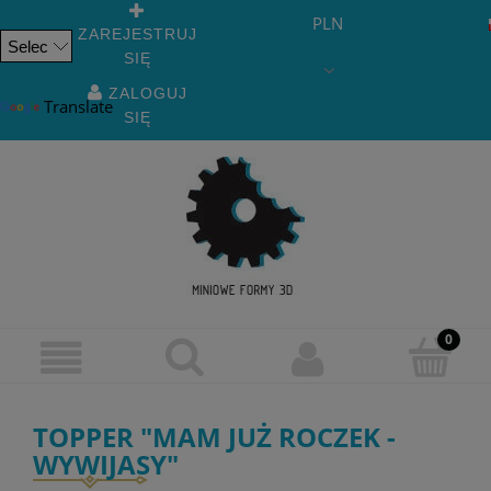
PLN
ZAREJESTRUJ
SIĘ
Powered
by
ZALOGUJ
Translate
SIĘ
TOPPER "MAM JUŻ ROCZEK -
WYWIJASY"