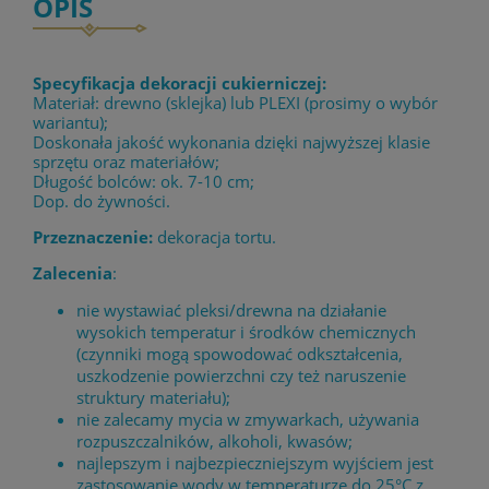
OPIS
Specyfikacja dekoracji cukierniczej:
Materiał: drewno (sklejka) lub PLEXI (prosimy o wybór
wariantu);
Doskonała jakość wykonania dzięki najwyższej klasie
sprzętu oraz materiałów;
Długość bolców: ok. 7-10 cm;
Dop. do żywności.
Przeznaczenie:
dekoracja tortu.
Zalecenia
:
nie wystawiać pleksi/drewna na działanie
wysokich temperatur i środków chemicznych
(czynniki mogą spowodować odkształcenia,
uszkodzenie powierzchni czy też naruszenie
struktury materiału);
nie zalecamy mycia w zmywarkach, używania
rozpuszczalników, alkoholi, kwasów;
najlepszym i najbezpieczniejszym wyjściem jest
zastosowanie wody w temperaturze do 25°C z