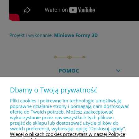
Projekt i wykonanie:
Miniowe Formy 3D
POMOC
Dbamy o Twoją prywatność
MOJE KONTO
Pliki cookies i pokrewne im technologie umożliwiają
poprawne działanie strony i pomagają nam dostosować
ofertę do Twoich potrzeb. Możesz zaakceptować
PŁATNOŚCI I DOSTAWA
wykorzystanie przez nas wszystkich tych plików i
przejść do sklepu lub dostosować użycie plików do
swoich preferencji, wybierając opcję "Dostosuj zgody".
INFORMACJE
Więcej o plikach cookies przeczytasz w naszej Polityce