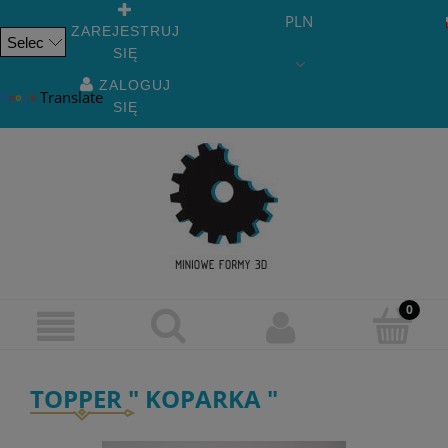
PLN
ZAREJESTRUJ
SIĘ
Powered
by
ZALOGUJ
Translate
SIĘ
TOPPER " KOPARKA "