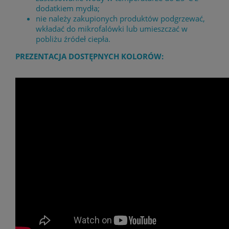
dodatkiem mydła;
nie należy zakupionych produktów podgrzewać,
wkładać do mikrofalówki lub umieszczać w
pobliżu źródeł ciepła.
PREZENTACJA DOSTĘPNYCH KOLORÓW: