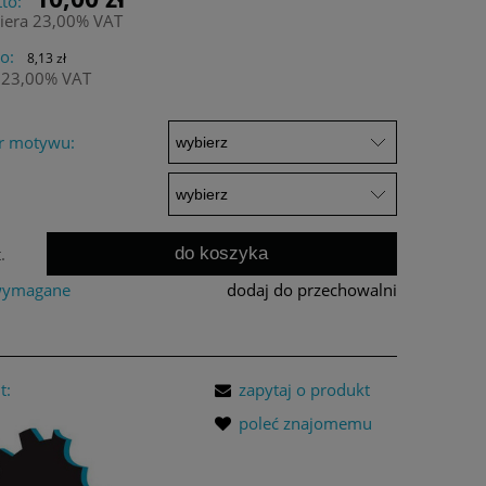
to:
iera 23,00% VAT
o:
8,13 zł
 23,00% VAT
r motywu:
do koszyka
.
 wymagane
dodaj do przechowalni
t:
zapytaj o produkt
poleć znajomemu