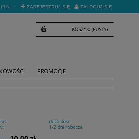
PLN
ZAREJESTRUJ SIĘ
ZALOGUJ SIĘ
KOSZYK:
(PUSTY)
NOWOŚCI
PROMOCJE
ść:
duża ilość
w:
1-2 dni robocze
10,00 zł