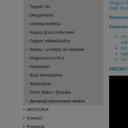
Długość b
Topper 3D
Dop. do 
Okazjonalne
Przeznac
Lodowa kolekcja
Zaleceni
Napisy grzecznościowe
nie
Topper Indywidualny
odk
nie
Kwiaty i uchwyty do kwiatów
naj
Niegrzeczne (18+)
nie
Halloween
PREZENT
Boże Narodzenie
Walentynki
Dzień Babci i Dziadka
Декорації українською мовою
AKCESORIA
Nowości
Promocje