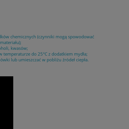
środków chemicznych (czynniki mogą spowodować
materiału);
oholi, kwasów;
 w temperaturze do 25°C z dodatkiem mydła;
wki lub umieszczać w pobliżu źródeł ciepła.