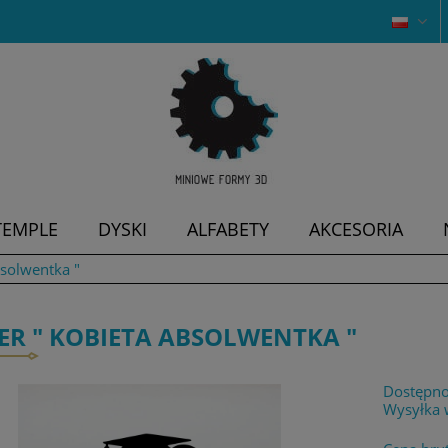
TEMPLE
DYSKI
ALFABETY
AKCESORIA
bsolwentka "
ER " KOBIETA ABSOLWENTKA "
Dostępno
Wysyłka 