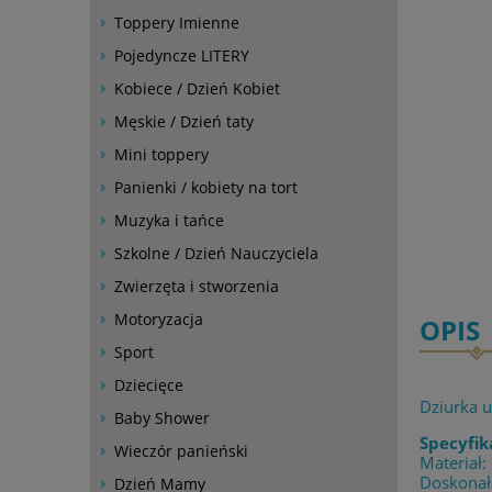
Toppery Imienne
Pojedyncze LITERY
Kobiece / Dzień Kobiet
Męskie / Dzień taty
Mini toppery
Panienki / kobiety na tort
Muzyka i tańce
Szkolne / Dzień Nauczyciela
Zwierzęta i stworzenia
Motoryzacja
OPIS
Sport
Dziecięce
Dziurka 
Baby Shower
Specyfik
Wieczór panieński
Materiał:
Doskonała
Dzień Mamy