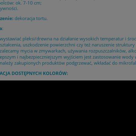
olców: ok. 7-10 cm;
żywności.
zenie:
dekoracja tortu.
a
:
 wystawiać pleksi/drewna na działanie wysokich temperatur i 
ształcenia, uszkodzenie powierzchni czy też naruszenie struktury 
 zalecamy mycia w zmywarkach, używania rozpuszczalników, alk
lepszym i najbezpieczniejszym wyjściem jest zastosowanie wody
 należy zakupionych produktów podgrzewać, wkładać do mikrofaló
ACJA DOSTĘPNYCH KOLORÓW: