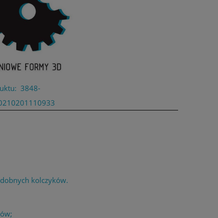
uktu:
3848-
0210201110933
dobnych kolczyków.
łów;