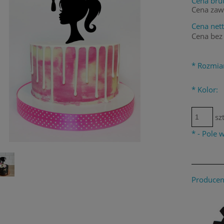
Cena brut
Cena zaw
Cena nett
Cena bez
*
Rozmia
*
Kolor:
szt
*
- Pole
Producen