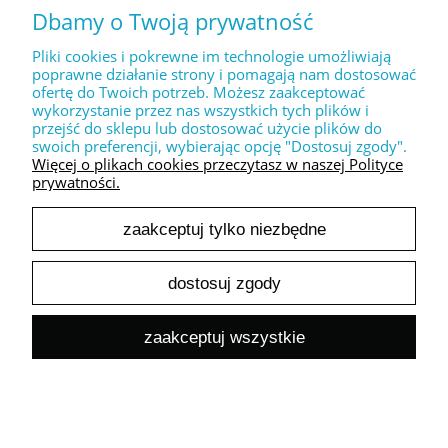
Dbamy o Twoją prywatność
MOJE KONTO
Pliki cookies i pokrewne im technologie umożliwiają
poprawne działanie strony i pomagają nam dostosować
ofertę do Twoich potrzeb. Możesz zaakceptować
PŁATNOŚCI I DOSTAWA
wykorzystanie przez nas wszystkich tych plików i
przejść do sklepu lub dostosować użycie plików do
swoich preferencji, wybierając opcję "Dostosuj zgody".
INFORMACJE
Więcej o plikach cookies przeczytasz w naszej Polityce
prywatności.
zaakceptuj tylko niezbędne
O NAS
dostosuj zgody
pokaż pełną wersję strony
zaakceptuj wszystkie
Sklep internetowy Shoper.pl