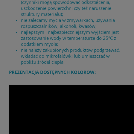
(czynniki mogą spowodować odkształcenia,
uszkodzenie powierzchni czy też naruszenie
struktury materiału);
nie zalecamy mycia w zmywarkach, używania
rozpuszczalników, alkoholi, kwasów;
najlepszym i najbezpieczniejszym wyjściem jest
zastosowanie wody w temperaturze do 25°C z
dodatkiem mydła;
nie należy zakupionych produktów podgrzewać,
wkładać do mikrofalówki lub umieszczać w
pobliżu źródeł ciepła.
PREZENTACJA DOSTĘPNYCH KOLORÓW: