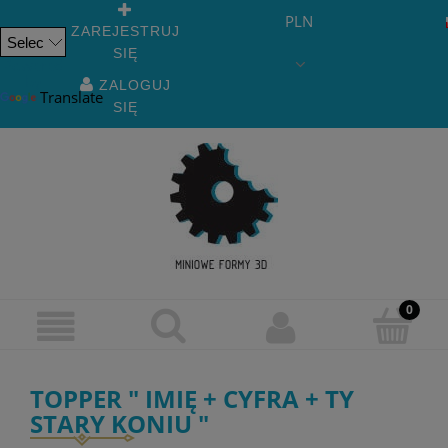
PLN
ZAREJESTRUJ
SIĘ
Powered
by
ZALOGUJ
Translate
SIĘ
TOPPER " IMIĘ + CYFRA + TY
STARY KONIU "