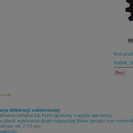
Kod prod
96608_2
acja dekoracji cukierniczej:
 drewno (sklejka) lub PLEXI (prosimy o wybór wariantu);
 jakość wykonania dzięki najwyższej klasie sprzętu oraz materia
bolców: ok. 7-10 cm;
żywności.