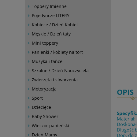
Toppery Imienne
Pojedyncze LITERY
Kobiece / Dzień Kobiet
Męskie / Dzień taty
Mini toppery
Panienki / kobiety na tort
Muzyka i tańce
Szkolne / Dzień Nauczyciela
Zwierzęta i stworzenia
Motoryzacja
OPIS
Sport
Dziecięce
Specyfik
Baby Shower
Materiał:
Doskonała
Wieczór panieński
Długość 
Dzień Mamy
Dop. do 