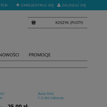
PLN
ZAREJESTRUJ SIĘ
ZALOGUJ SIĘ
KOSZYK:
(PUSTY)
NOWOŚCI
PROMOCJE
ść:
duża ilość
w:
1-2 dni robocze
25,00 zł