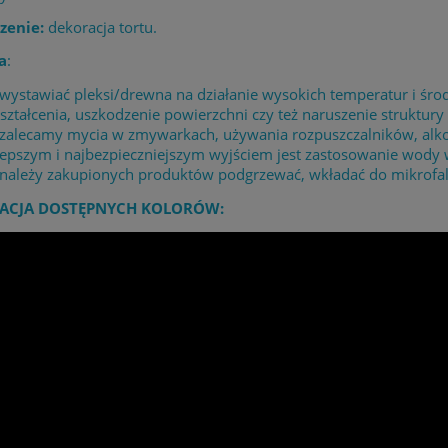
zenie:
dekoracja tortu.
a
:
 wystawiać pleksi/drewna na działanie wysokich temperatur i 
ształcenia, uszkodzenie powierzchni czy też naruszenie struktury 
 zalecamy mycia w zmywarkach, używania rozpuszczalników, alk
lepszym i najbezpieczniejszym wyjściem jest zastosowanie wody
 należy zakupionych produktów podgrzewać, wkładać do mikrofaló
ACJA DOSTĘPNYCH KOLORÓW: