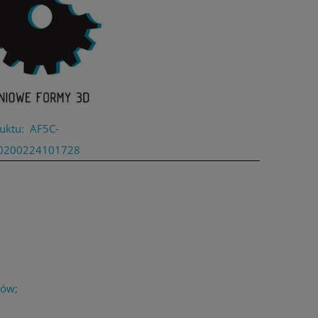
uktu:
AF5C-
0200224101728
łów;