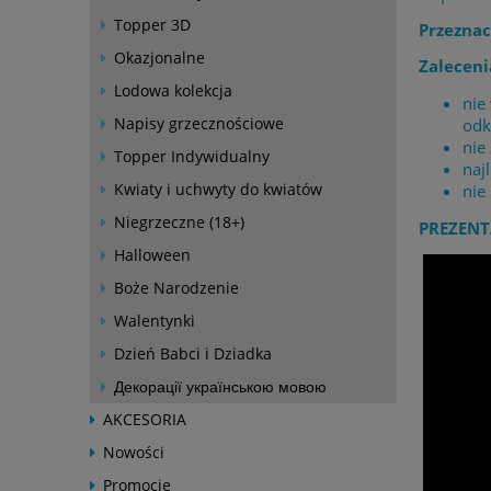
Topper 3D
Przeznac
Okazjonalne
Zaleceni
Lodowa kolekcja
nie
Napisy grzecznościowe
odk
nie
Topper Indywidualny
naj
Kwiaty i uchwyty do kwiatów
nie
Niegrzeczne (18+)
PREZENT
Halloween
Boże Narodzenie
Walentynki
Dzień Babci i Dziadka
Декорації українською мовою
AKCESORIA
Nowości
Promocje