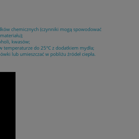
środków chemicznych (czynniki mogą spowodować
materiału);
oholi, kwasów;
 w temperaturze do 25°C z dodatkiem mydła;
wki lub umieszczać w pobliżu źródeł ciepła.