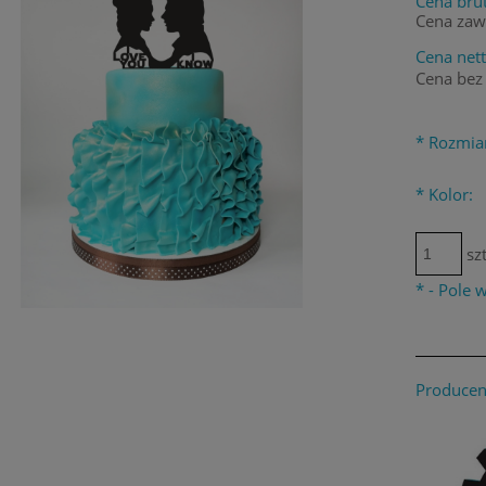
Cena brut
Cena zaw
Cena nett
Cena bez
*
Rozmia
*
Kolor:
szt
*
- Pole
Producen