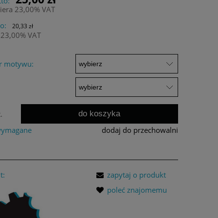
to:
iera 23,00% VAT
o:
20,33 zł
 23,00% VAT
r motywu:
do koszyka
.
 wymagane
dodaj do przechowalni
t:
zapytaj o produkt
poleć znajomemu