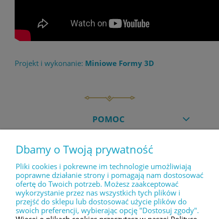
Projekt i wykonanie:
Miniowe Formy 3D
POMOC
Dbamy o Twoją prywatność
MOJE KONTO
Pliki cookies i pokrewne im technologie umożliwiają
poprawne działanie strony i pomagają nam dostosować
ofertę do Twoich potrzeb. Możesz zaakceptować
PŁATNOŚCI I DOSTAWA
wykorzystanie przez nas wszystkich tych plików i
przejść do sklepu lub dostosować użycie plików do
swoich preferencji, wybierając opcję "Dostosuj zgody".