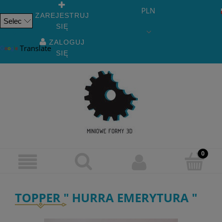
PLN
ZAREJESTRUJ
SIĘ
Powered
by
ZALOGUJ
Translate
SIĘ
TOPPER " HURRA EMERYTURA "