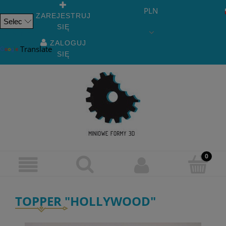
PLN
ZAREJESTRUJ
SIĘ
Powered
by
ZALOGUJ
Translate
SIĘ
TOPPER "HOLLYWOOD"