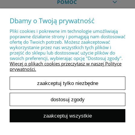
POMOC
Dbamy o Twoją prywatność
MOJE KONTO
Pliki cookies i pokrewne im technologie umożliwiają
poprawne działanie strony i pomagają nam dostosować
ofertę do Twoich potrzeb. Możesz zaakceptować
PŁATNOŚCI I DOSTAWA
wykorzystanie przez nas wszystkich tych plików i
przejść do sklepu lub dostosować użycie plików do
swoich preferencji, wybierając opcję "Dostosuj zgody".
INFORMACJE
Więcej o plikach cookies przeczytasz w naszej Polityce
prywatności.
zaakceptuj tylko niezbędne
O NAS
dostosuj zgody
pokaż pełną wersję strony
zaakceptuj wszystkie
Sklep internetowy Shoper.pl