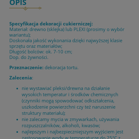
OPIS
Specyfikacja dekoracji cukierniczej:
Materiał: drewno (sklejka) lub PLEXI (prosimy o wybór
wariantu);
Doskonała jakość wykonania dzięki najwyższej klasie
sprzętu oraz materiałów;
Długość bolców: ok. 7-10 cm;
Dop. do żywności.
Przeznaczenie:
dekoracja tortu.
Zalecenia
:
nie wystawiać pleksi/drewna na działanie
wysokich temperatur i środków chemicznych
(czynniki mogą spowodować odkształcenia,
uszkodzenie powierzchni czy też naruszenie
struktury materiału);
nie zalecamy mycia w zmywarkach, używania
rozpuszczalników, alkoholi, kwasów;
najlepszym i najbezpieczniejszym wyjściem jest
zastosowanie wody w temperaturze do 25°C z