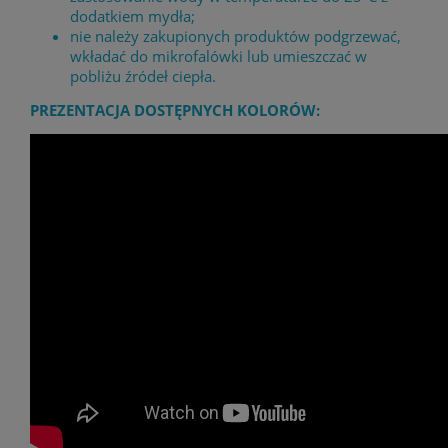
dodatkiem mydła;
nie należy zakupionych produktów podgrzewać,
wkładać do mikrofalówki lub umieszczać w
pobliżu źródeł ciepła.
PREZENTACJA DOSTĘPNYCH KOLORÓW: