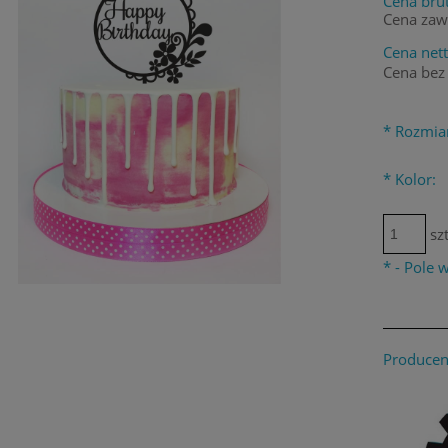
Cena brut
Cena zaw
Cena nett
Cena bez
*
Rozmia
*
Kolor:
szt
*
- Pole
Producen