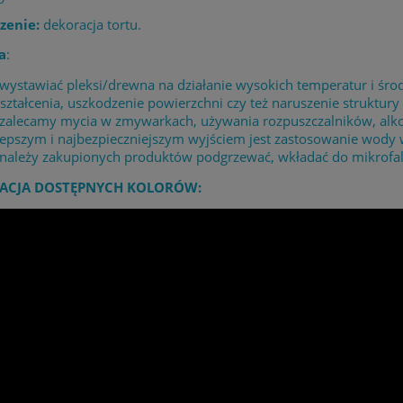
zenie:
dekoracja tortu.
a
:
 wystawiać pleksi/drewna na działanie wysokich temperatur i 
ształcenia, uszkodzenie powierzchni czy też naruszenie struktury 
 zalecamy mycia w zmywarkach, używania rozpuszczalników, alk
lepszym i najbezpieczniejszym wyjściem jest zastosowanie wody
 należy zakupionych produktów podgrzewać, wkładać do mikrofaló
ACJA DOSTĘPNYCH KOLORÓW: