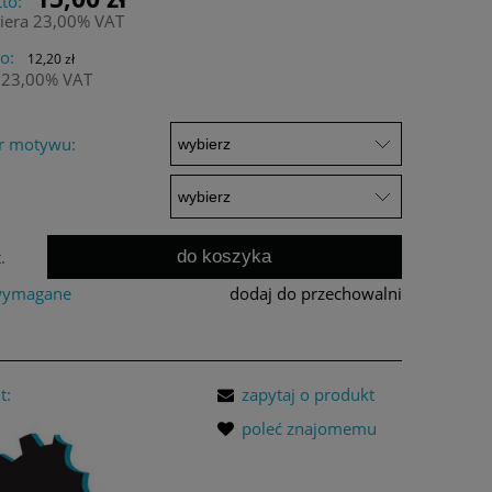
to:
iera 23,00% VAT
o:
12,20 zł
 23,00% VAT
r motywu:
do koszyka
.
 wymagane
dodaj do przechowalni
t:
zapytaj o produkt
poleć znajomemu