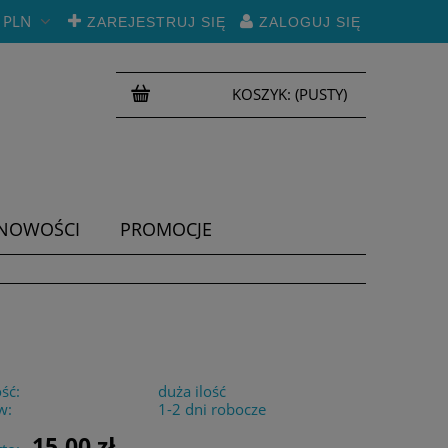
PLN
ZAREJESTRUJ SIĘ
ZALOGUJ SIĘ
KOSZYK:
(PUSTY)
NOWOŚCI
PROMOCJE
ść:
duża ilość
w:
1-2 dni robocze
15,00 zł