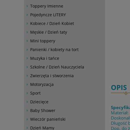
Toppery Imienne
Pojedyncze LITERY
Kobiece / Dzień Kobiet
Męskie / Dzień taty
Mini toppery
Panienki / kobiety na tort
Muzyka i tańce
Szkolne / Dzień Nauczyciela
Zwierzęta i stworzenia
Motoryzacja
OPIS
Sport
Dziecięce
Specyfik
Baby Shower
Materiał:
Doskonała
Wieczór panieński
Długość 
Dzień Mamy
Dop. do 