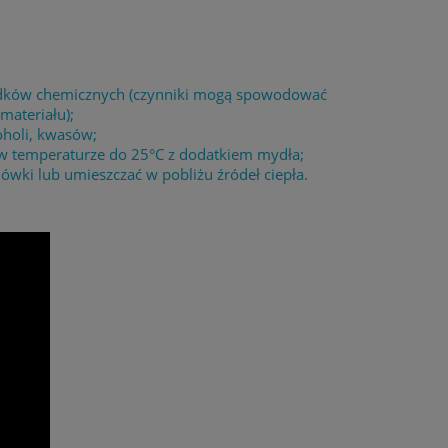
środków chemicznych (czynniki mogą spowodować
materiału);
oholi, kwasów;
 w temperaturze do 25°C z dodatkiem mydła;
wki lub umieszczać w pobliżu źródeł ciepła.