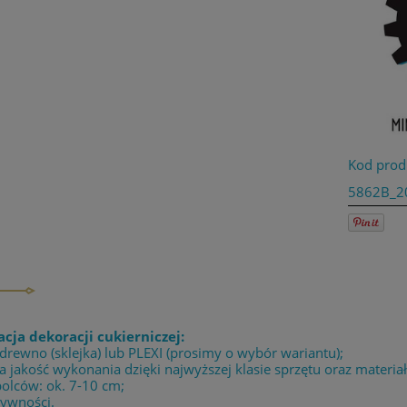
Kod prod
5862B_2
acja dekoracji cukierniczej:
 drewno (sklejka) lub PLEXI (prosimy o wybór wariantu);
 jakość wykonania dzięki najwyższej klasie sprzętu oraz materia
bolców: ok. 7-10 cm;
żywności.