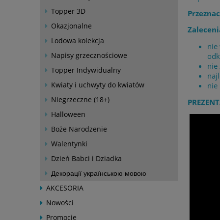
Topper 3D
Przeznac
Okazjonalne
Zaleceni
Lodowa kolekcja
nie
Napisy grzecznościowe
odk
nie
Topper Indywidualny
naj
Kwiaty i uchwyty do kwiatów
nie
Niegrzeczne (18+)
PREZENT
Halloween
Boże Narodzenie
Walentynki
Dzień Babci i Dziadka
Декорації українською мовою
AKCESORIA
Nowości
Promocje