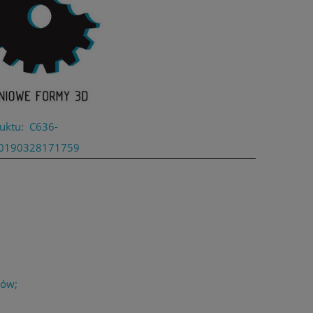
uktu:
C636-
0190328171759
łów;