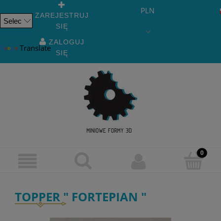
PLN
ZAREJESTRUJ
SIĘ
Powered
by
ZALOGUJ
Translate
SIĘ
TOPPER " FORTEPIAN "