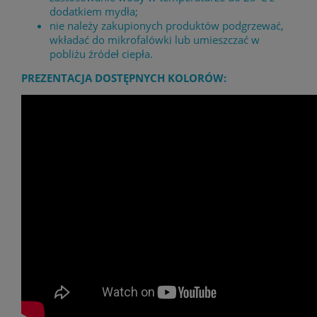
dodatkiem mydła;
nie należy zakupionych produktów podgrzewać,
wkładać do mikrofalówki lub umieszczać w
pobliżu źródeł ciepła.
PREZENTACJA DOSTĘPNYCH KOLORÓW: