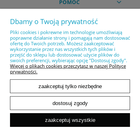
POMOC
Dbamy o Twoją prywatność
MOJE KONTO
Pliki cookies i pokrewne im technologie umożliwiają
poprawne działanie strony i pomagają nam dostosować
ofertę do Twoich potrzeb. Możesz zaakceptować
PŁATNOŚCI I DOSTAWA
wykorzystanie przez nas wszystkich tych plików i
przejść do sklepu lub dostosować użycie plików do
swoich preferencji, wybierając opcję "Dostosuj zgody".
INFORMACJE
Więcej o plikach cookies przeczytasz w naszej Polityce
prywatności.
zaakceptuj tylko niezbędne
O NAS
dostosuj zgody
pokaż pełną wersję strony
zaakceptuj wszystkie
Sklep internetowy Shoper.pl