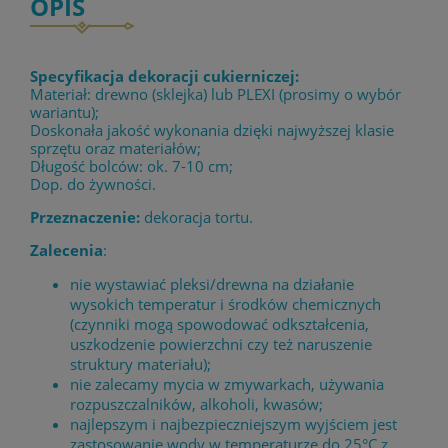
OPIS
Specyfikacja dekoracji cukierniczej:
Materiał: drewno (sklejka) lub PLEXI (prosimy o wybór
wariantu);
Doskonała jakość wykonania dzięki najwyższej klasie
sprzętu oraz materiałów;
Długość bolców: ok. 7-10 cm;
Dop. do żywności.
Przeznaczenie:
dekoracja tortu.
Zalecenia
:
nie wystawiać pleksi/drewna na działanie
wysokich temperatur i środków chemicznych
(czynniki mogą spowodować odkształcenia,
uszkodzenie powierzchni czy też naruszenie
struktury materiału);
nie zalecamy mycia w zmywarkach, używania
rozpuszczalników, alkoholi, kwasów;
najlepszym i najbezpieczniejszym wyjściem jest
zastosowanie wody w temperaturze do 25°C z