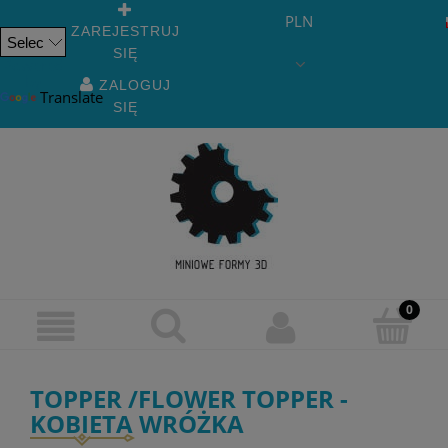
PLN
ZAREJESTRUJ
SIĘ
Powered
by
ZALOGUJ
Translate
SIĘ
TOPPER /FLOWER TOPPER -
KOBIETA WRÓŻKA