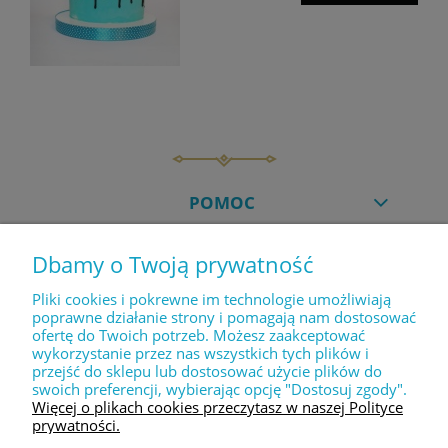
POMOC
Dbamy o Twoją prywatność
MOJE KONTO
Pliki cookies i pokrewne im technologie umożliwiają
poprawne działanie strony i pomagają nam dostosować
ofertę do Twoich potrzeb. Możesz zaakceptować
PŁATNOŚCI I DOSTAWA
wykorzystanie przez nas wszystkich tych plików i
przejść do sklepu lub dostosować użycie plików do
swoich preferencji, wybierając opcję "Dostosuj zgody".
INFORMACJE
Więcej o plikach cookies przeczytasz w naszej Polityce
prywatności.