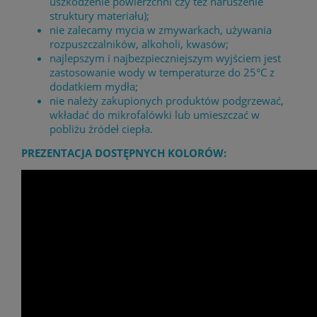
uszkodzenie powierzchni czy też naruszenie
struktury materiału);
nie zalecamy mycia w zmywarkach, używania
rozpuszczalników, alkoholi, kwasów;
najlepszym i najbezpieczniejszym wyjściem jest
zastosowanie wody w temperaturze do 25°C z
dodatkiem mydła;
nie należy zakupionych produktów podgrzewać,
wkładać do mikrofalówki lub umieszczać w
pobliżu źródeł ciepła.
PREZENTACJA DOSTĘPNYCH KOLORÓW: