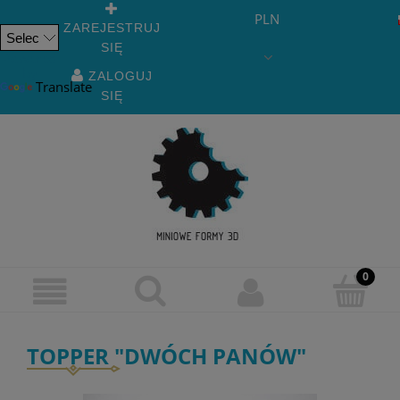
PLN
ZAREJESTRUJ
SIĘ
Powered
by
ZALOGUJ
Translate
SIĘ
TOPPER "DWÓCH PANÓW"