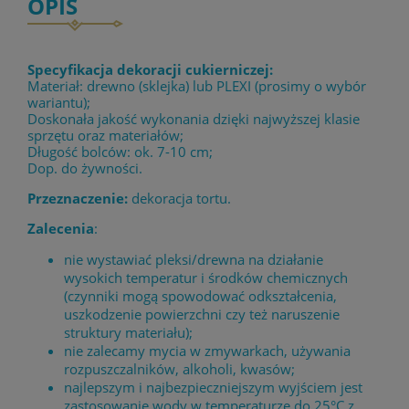
OPIS
Specyfikacja dekoracji cukierniczej:
Materiał: drewno (sklejka) lub PLEXI (prosimy o wybór
wariantu);
Doskonała jakość wykonania dzięki najwyższej klasie
sprzętu oraz materiałów;
Długość bolców: ok. 7-10 cm;
Dop. do żywności.
Przeznaczenie:
dekoracja tortu.
Zalecenia
:
nie wystawiać pleksi/drewna na działanie
wysokich temperatur i środków chemicznych
(czynniki mogą spowodować odkształcenia,
uszkodzenie powierzchni czy też naruszenie
struktury materiału);
nie zalecamy mycia w zmywarkach, używania
rozpuszczalników, alkoholi, kwasów;
najlepszym i najbezpieczniejszym wyjściem jest
zastosowanie wody w temperaturze do 25°C z