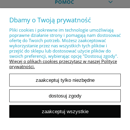
POMOC
Dbamy o Twoją prywatność
MOJE KONTO
Pliki cookies i pokrewne im technologie umożliwiają
poprawne działanie strony i pomagają nam dostosować
ofertę do Twoich potrzeb. Możesz zaakceptować
PŁATNOŚCI I DOSTAWA
wykorzystanie przez nas wszystkich tych plików i
przejść do sklepu lub dostosować użycie plików do
swoich preferencji, wybierając opcję "Dostosuj zgody".
INFORMACJE
Więcej o plikach cookies przeczytasz w naszej Polityce
prywatności.
zaakceptuj tylko niezbędne
O NAS
dostosuj zgody
pokaż pełną wersję strony
zaakceptuj wszystkie
Sklep internetowy Shoper.pl