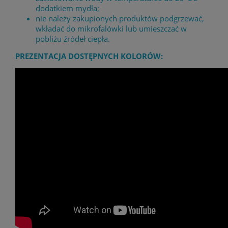
dodatkiem mydła;
nie należy zakupionych produktów podgrzewać,
wkładać do mikrofalówki lub umieszczać w
pobliżu źródeł ciepła.
PREZENTACJA DOSTĘPNYCH KOLORÓW: