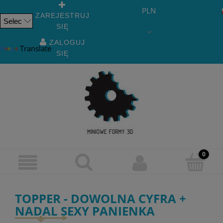
PLN
ZAREJESTRUJ
SIĘ
Powered
by
ZALOGUJ
Translate
SIĘ
TOPPER - DOWOLNA CYFRA +
NADAL SEXY PANIENKA