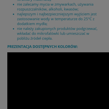
nie zalecamy mycia w zmywarkach, używania
rozpuszczalników, alkoholi, kwasów;
najlepszym i najbezpieczniejszym wyjściem jest
zastosowanie wody w temperaturze do 25°C z
dodatkiem mydła;
nie należy zakupionych produktów podgrzewać,
wkładać do mikrofalówki lub umieszczać w
pobliżu źródeł ciepła.
PREZENTACJA DOSTĘPNYCH KOLORÓW: