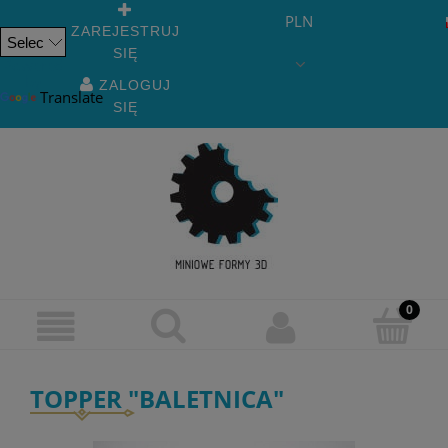
PLN
ZAREJESTRUJ
SIĘ
Powered
by
ZALOGUJ
Translate
SIĘ
TOPPER "BALETNICA"