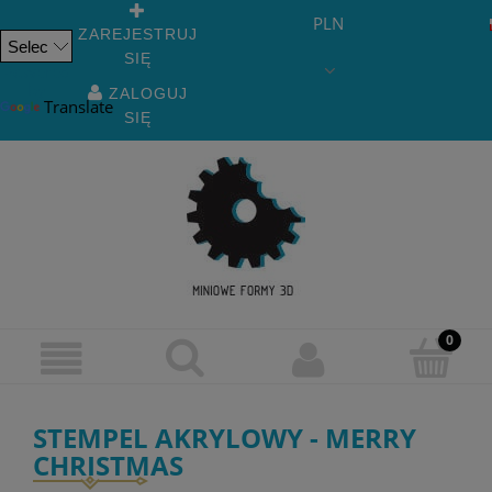
PLN
ZAREJESTRUJ
SIĘ
Powered
by
ZALOGUJ
Translate
SIĘ
STEMPEL AKRYLOWY - MERRY
CHRISTMAS