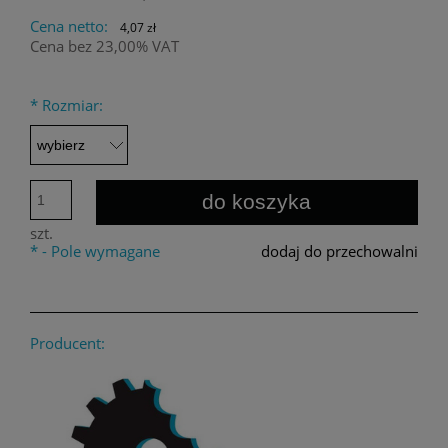
Cena netto:
4,07 zł
Cena bez 23,00% VAT
*
Rozmiar:
do koszyka
szt.
*
- Pole wymagane
dodaj do przechowalni
Producent: