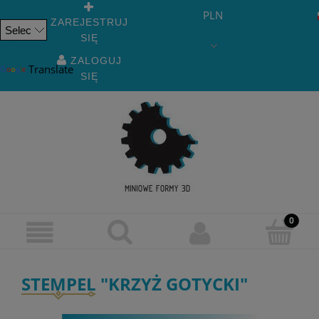
PLN
ZAREJESTRUJ
SIĘ
Powered
by
ZALOGUJ
Translate
SIĘ
STEMPEL "KRZYŻ GOTYCKI"