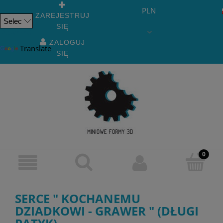
PLN
ZAREJESTRUJ
SIĘ
Powered
by
ZALOGUJ
Translate
SIĘ
SERCE " KOCHANEMU
DZIADKOWI - GRAWER " (DŁUGI