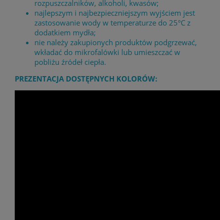
rozpuszczalników, alkoholi, kwasów;
najlepszym i najbezpieczniejszym wyjściem jest
zastosowanie wody w temperaturze do 25°C z
dodatkiem mydła;
nie należy zakupionych produktów podgrzewać,
wkładać do mikrofalówki lub umieszczać w
pobliżu źródeł ciepła.
PREZENTACJA DOSTĘPNYCH KOLORÓW: