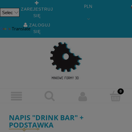
PLN
ZAREJESTRUJ
SIĘ
Powered
by
ZALOGUJ
Translate
SIĘ
NAPIS "DRINK BAR" +
PODSTAWKA