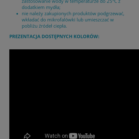
zastosowanie wody w temperaturze do 25°C z
dodatkiem mydła;
nie należy zakupionych produktów podgrzewać,
wkładać do mikrofalówki lub umieszczać w
pobliżu źródeł ciepła.
PREZENTACJA DOSTĘPNYCH KOLORÓW: