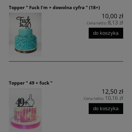
Topper " Fuck I'm + dowolna cyfra " (18+)
10,00 zł
8,13 zł
Cena netto:
do koszyka
Topper " 49 + fuck "
12,50 zł
10,16 zł
Cena netto:
do koszyka