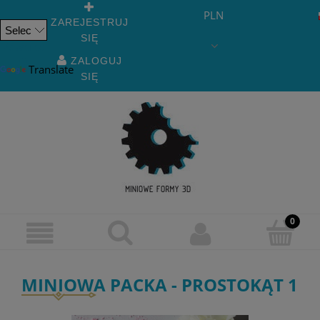
PLN
ZAREJESTRUJ
SIĘ
Powered
by
ZALOGUJ
Translate
SIĘ
MINIOWA PACKA - PROSTOKĄT 1