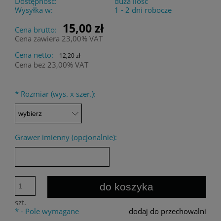
Dostępność:
duża ilość
Wysyłka w:
1 - 2 dni robocze
15,00 zł
Cena brutto:
Cena zawiera 23,00% VAT
Cena netto:
12,20 zł
Cena bez 23,00% VAT
*
Rozmiar (wys. x szer.):
Grawer imienny (opcjonalnie):
do koszyka
szt.
*
- Pole wymagane
dodaj do przechowalni