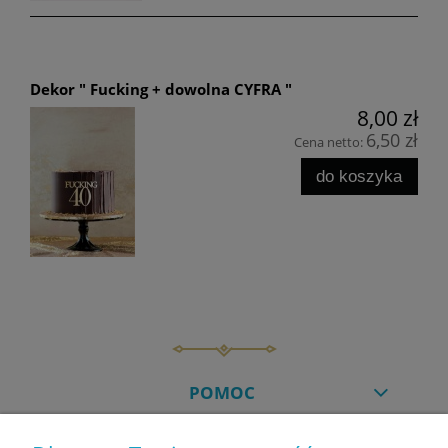
Dekor " Fucking + dowolna CYFRA "
8,00 zł
6,50 zł
Cena netto:
do koszyka
POMOC