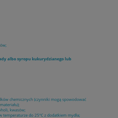
łów;
ady albo syropu kukurydzianego lub
środków chemicznych (czynniki mogą spowodować
materiału);
oholi, kwasów;
 w temperaturze do 25°C z dodatkiem mydła;