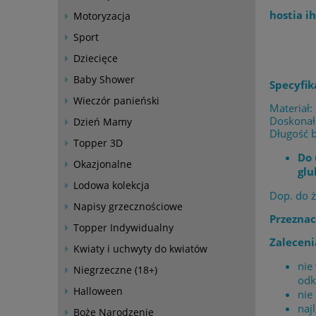
hostia ih
Motoryzacja
Sport
Dziecięce
Baby Shower
Specyfik
Wieczór panieński
Materiał:
Doskonała
Dzień Mamy
Długość 
Topper 3D
Do 
Okazjonalne
gl
Lodowa kolekcja
Dop. do 
Napisy grzecznościowe
Przeznac
Topper Indywidualny
Zaleceni
Kwiaty i uchwyty do kwiatów
nie
Niegrzeczne (18+)
odk
Halloween
nie
naj
Boże Narodzenie