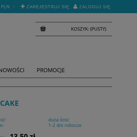
PLN
ZAREJESTRUJ SIĘ
ZALOGUJ SIĘ
KOSZYK:
(PUSTY)
NOWOŚCI
PROMOCJE
 CAKE
ść:
duża ilość
w:
1-2 dni robocze
13,50 zł