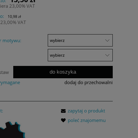
to:
iera 23,00% VAT
o:
10,98 zł
 23,00% VAT
r motywu:
do koszyka
staw
 wymagane
dodaj do przechowalni
t:
zapytaj o produkt
poleć znajomemu