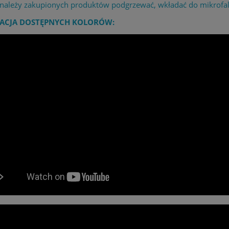
 należy zakupionych produktów podgrzewać, wkładać do mikrofaló
ACJA DOSTĘPNYCH KOLORÓW: