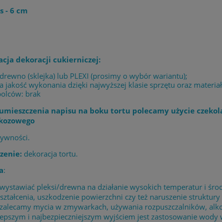
s - 6 cm
acja dekoracji cukierniczej:
 drewno (sklejka) lub PLEXI (prosimy o wybór wariantu);
 jakość wykonania dzięki najwyższej klasie sprzętu oraz materia
bolców: brak
umieszczenia napisu na boku tortu polecamy użycie czekol
ukozowego
żywności.
zenie:
dekoracja tortu.
a
:
 wystawiać pleksi/drewna na działanie wysokich temperatur i 
ształcenia, uszkodzenie powierzchni czy też naruszenie struktury 
 zalecamy mycia w zmywarkach, używania rozpuszczalników, alk
lepszym i najbezpieczniejszym wyjściem jest zastosowanie wody