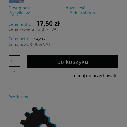
Dostępność:
duża ilość
Wysyłka w:
1-2 dni robocze
17,50 zł
Cena brutto:
Cena zawiera 23,00% VAT
Cena netto:
14,23 zł
Cena bez 23,00% VAT
do koszyka
szt.
dodaj do przechowalni
Producent: