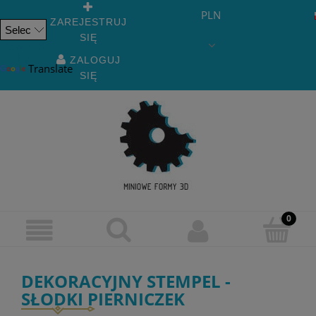
PLN
ZAREJESTRUJ
SIĘ
Powered
by
ZALOGUJ
Translate
SIĘ
DEKORACYJNY STEMPEL -
SŁODKI PIERNICZEK