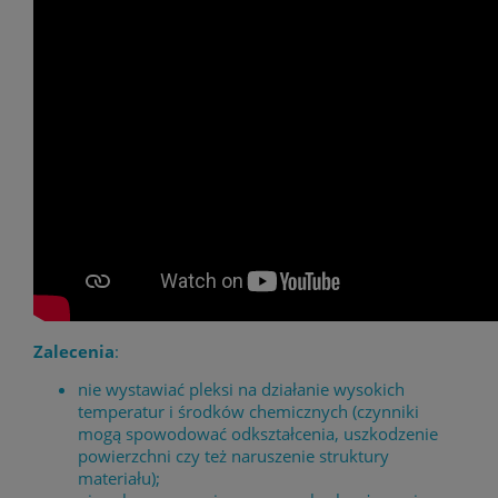
Zalecenia
:
nie wystawiać pleksi na działanie wysokich
temperatur i środków chemicznych (czynniki
mogą spowodować odkształcenia, uszkodzenie
powierzchni czy też naruszenie struktury
materiału);