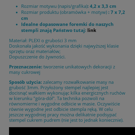
Rozmiar motywu (napis/grafika)
: 4,2 x 3,3 cm
Rozmiar produktu (obramówka + motyw)
: 7 x 7,2
cm
Idealne dopasowane foremki do naszych
stempli znają Państwo tutaj:
link
Materiał: PLEXI o grubości 3 mm
Doskonała jakość wykonania dzięki najwyższej klasie
sprzętu oraz materiałów;
Dopuszczenie do żywności.
Przeznaczenie:
tworzenie unikatowych dekoracji z
masy cukrowej
Sposób użycia:
zalecamy rozwałkowanie masy na
grubość 3mm. Przyłożony stempel najlepiej jest
docisnąć wałkiem wykonując kilka energicznych ruchów
w kierunku "góra-dół". Ta technika pozwoli na
równomierne i wygodne odbicie w masie. Oczywiście
równie wygodne jest odbicie stempla ręką. W celu
jeszcze wygodniej pracy można delikatnie podsypać
stempel cukrem pudrem (nie jest to jednak koniecznie).