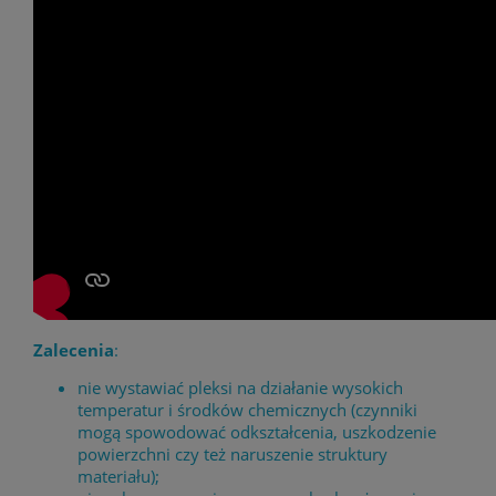
Zalecenia
:
nie wystawiać pleksi na działanie wysokich
temperatur i środków chemicznych (czynniki
mogą spowodować odkształcenia, uszkodzenie
powierzchni czy też naruszenie struktury
materiału);