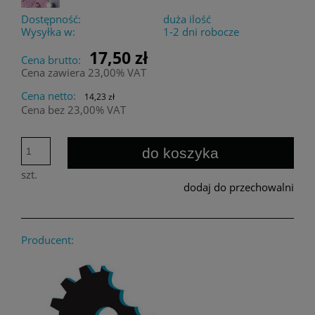
Dostępność:
duża ilość
Wysyłka w:
1-2 dni robocze
17,50 zł
Cena brutto:
Cena zawiera 23,00% VAT
Cena netto:
14,23 zł
Cena bez 23,00% VAT
do koszyka
szt.
dodaj do przechowalni
Producent: