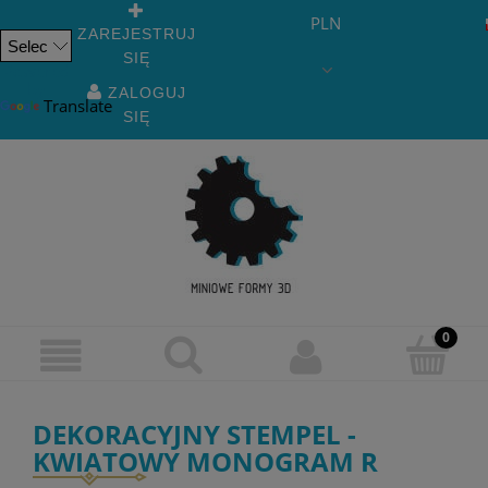
PLN
ZAREJESTRUJ
SIĘ
Powered
by
ZALOGUJ
Translate
SIĘ
DEKORACYJNY STEMPEL -
KWIATOWY MONOGRAM R