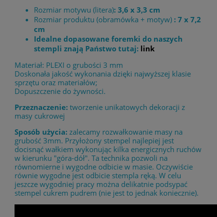
Rozmiar motywu (litera)
: 3,6 x 3,3 cm
Rozmiar produktu (obramówka + motyw)
: 7 x 7,2
cm
Idealne dopasowane foremki do naszych
stempli znają Państwo tutaj:
link
Materiał: PLEXI o grubości 3 mm
Doskonała jakość wykonania dzięki najwyższej klasie
sprzętu oraz materiałów;
Dopuszczenie do żywności.
Przeznaczenie:
tworzenie unikatowych dekoracji z
masy cukrowej
Sposób użycia:
zalecamy rozwałkowanie masy na
grubość 3mm. Przyłożony stempel najlepiej jest
docisnąć wałkiem wykonując kilka energicznych ruchów
w kierunku "góra-dół". Ta technika pozwoli na
równomierne i wygodne odbicie w masie. Oczywiście
równie wygodne jest odbicie stempla ręką. W celu
jeszcze wygodniej pracy można delikatnie podsypać
stempel cukrem pudrem (nie jest to jednak koniecznie).