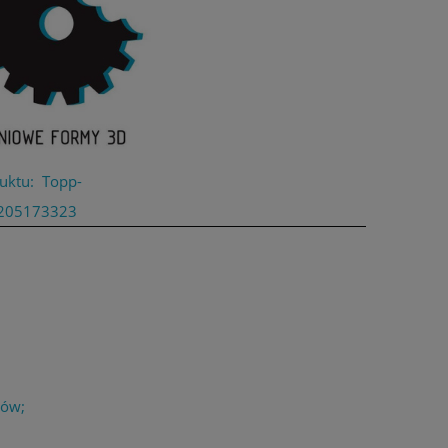
uktu:
Topp-
205173323
łów;