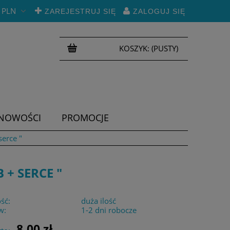
PLN
ZAREJESTRUJ SIĘ
ZALOGUJ SIĘ
KOSZYK:
(PUSTY)
NOWOŚCI
PROMOCJE
erce "
+ SERCE "
ść:
duża ilość
w:
1-2 dni robocze
8,00 zł