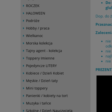
Do 
ROCZEK
gl
HALOWEEN
Dop. do 
Podróże
Przeznac
Hobby / praca
Zaleceni
Wielkanoc
nie
Morska kolekcja
odk
Tajny agent - kolekcja
nie
naj
Toppery Imienne
nie
Pojedyncze LITERY
PREZENT
Kobiece / Dzień Kobiet
Męskie / Dzień taty
Mini toppery
Panienki / kobiety na tort
Muzyka i tańce
Szkolne / Dzień Nauczyciela