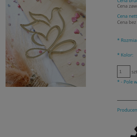
Cena brut
Cena zaw
Cena nett
Cena bez
*
Rozmia
*
Kolor:
szt
*
- Pole
Producen