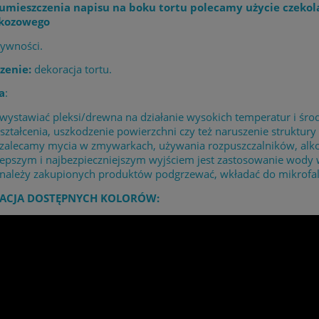
umieszczenia napisu na boku tortu polecamy użycie czekol
ukozowego
żywności.
zenie:
dekoracja tortu.
a
:
 wystawiać pleksi/drewna na działanie wysokich temperatur i 
ształcenia, uszkodzenie powierzchni czy też naruszenie struktury 
 zalecamy mycia w zmywarkach, używania rozpuszczalników, alk
lepszym i najbezpieczniejszym wyjściem jest zastosowanie wody
 należy zakupionych produktów podgrzewać, wkładać do mikrofaló
ACJA DOSTĘPNYCH KOLORÓW: