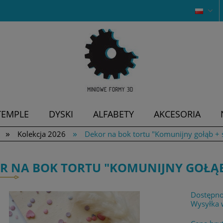
TEMPLE
DYSKI
ALFABETY
AKCESORIA
»
»
Kolekcja 2026
Dekor na bok tortu "Komunijny gołąb + s
R NA BOK TORTU "KOMUNIJNY GOŁĄB 
Dostępno
Wysyłka 