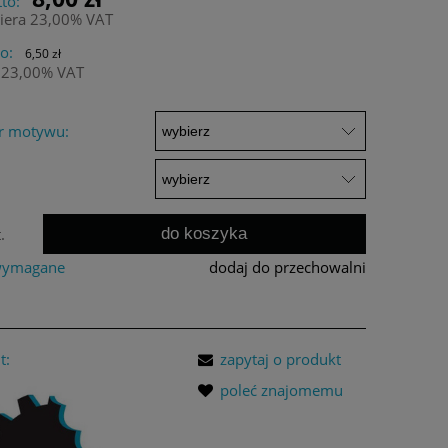
to:
iera 23,00% VAT
o:
6,50 zł
 23,00% VAT
r motywu:
do koszyka
.
 wymagane
dodaj do przechowalni
t:
zapytaj o produkt
poleć znajomemu