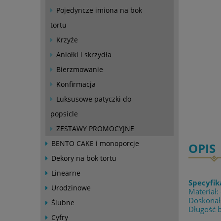
Pojedyncze imiona na bok
tortu
Krzyże
Aniołki i skrzydła
Bierzmowanie
Konfirmacja
Luksusowe patyczki do
popsicle
ZESTAWY PROMOCYJNE
BENTO CAKE i monoporcje
OPIS
Dekory na bok tortu
Linearne
Specyfik
Urodzinowe
Materiał:
Doskonała
Ślubne
Długość 
Cyfry