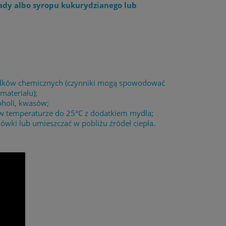
ady albo syropu kukurydzianego lub
środków chemicznych (czynniki mogą spowodować
materiału);
oholi, kwasów;
 w temperaturze do 25°C z dodatkiem mydła;
wki lub umieszczać w pobliżu źródeł ciepła.