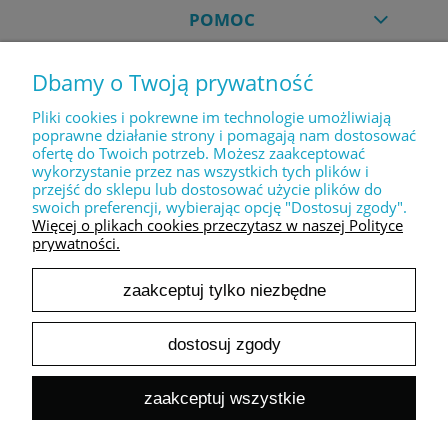
POMOC
Dbamy o Twoją prywatność
MOJE KONTO
Pliki cookies i pokrewne im technologie umożliwiają
poprawne działanie strony i pomagają nam dostosować
ofertę do Twoich potrzeb. Możesz zaakceptować
PŁATNOŚCI I DOSTAWA
wykorzystanie przez nas wszystkich tych plików i
przejść do sklepu lub dostosować użycie plików do
swoich preferencji, wybierając opcję "Dostosuj zgody".
INFORMACJE
Więcej o plikach cookies przeczytasz w naszej Polityce
prywatności.
zaakceptuj tylko niezbędne
O NAS
dostosuj zgody
pokaż pełną wersję strony
zaakceptuj wszystkie
Sklep internetowy Shoper.pl