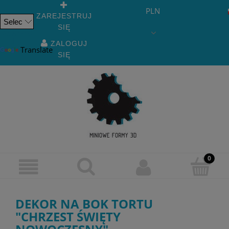
PLN
ZAREJESTRUJ
SIĘ
Powered
by
ZALOGUJ
Translate
SIĘ
DEKOR NA BOK TORTU
"CHRZEST ŚWIĘTY