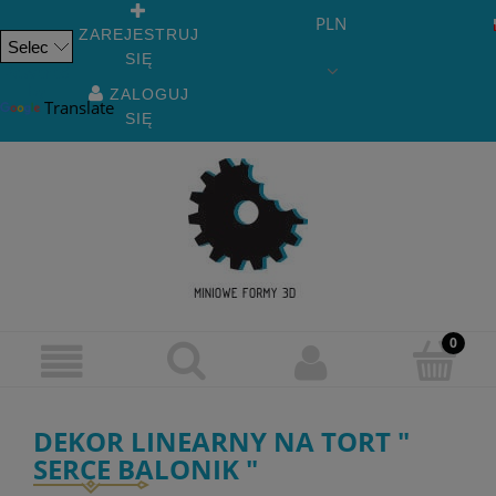
PLN
ZAREJESTRUJ
SIĘ
Powered
by
ZALOGUJ
Translate
SIĘ
DEKOR LINEARNY NA TORT "
SERCE BALONIK "