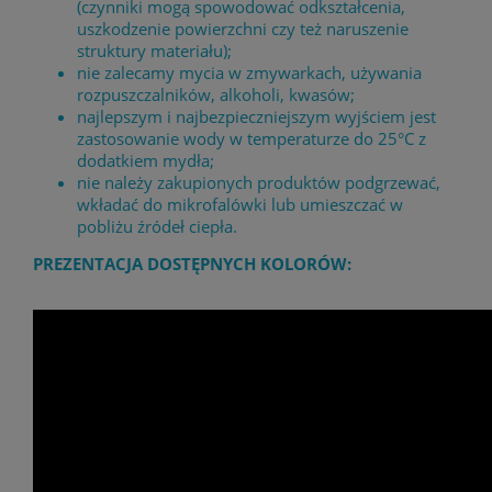
(czynniki mogą spowodować odkształcenia,
uszkodzenie powierzchni czy też naruszenie
struktury materiału);
nie zalecamy mycia w zmywarkach, używania
rozpuszczalników, alkoholi, kwasów;
najlepszym i najbezpieczniejszym wyjściem jest
zastosowanie wody w temperaturze do 25°C z
dodatkiem mydła;
nie należy zakupionych produktów podgrzewać,
wkładać do mikrofalówki lub umieszczać w
pobliżu źródeł ciepła.
PREZENTACJA DOSTĘPNYCH KOLORÓW: