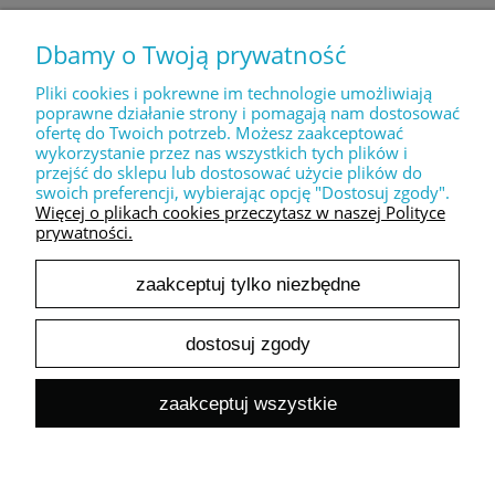
Dbamy o Twoją prywatność
MOJE KONTO
Pliki cookies i pokrewne im technologie umożliwiają
poprawne działanie strony i pomagają nam dostosować
ofertę do Twoich potrzeb. Możesz zaakceptować
PŁATNOŚCI I DOSTAWA
wykorzystanie przez nas wszystkich tych plików i
przejść do sklepu lub dostosować użycie plików do
swoich preferencji, wybierając opcję "Dostosuj zgody".
INFORMACJE
Więcej o plikach cookies przeczytasz w naszej Polityce
prywatności.
zaakceptuj tylko niezbędne
O NAS
dostosuj zgody
pokaż pełną wersję strony
zaakceptuj wszystkie
Sklep internetowy Shoper.pl