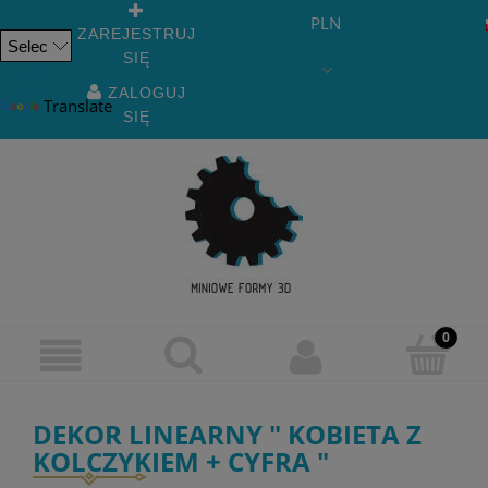
PLN
ZAREJESTRUJ
SIĘ
Powered
by
ZALOGUJ
Translate
SIĘ
DEKOR LINEARNY " KOBIETA Z
KOLCZYKIEM + CYFRA "