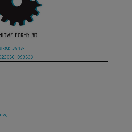
uktu:
3848-
0230501093539
łów;