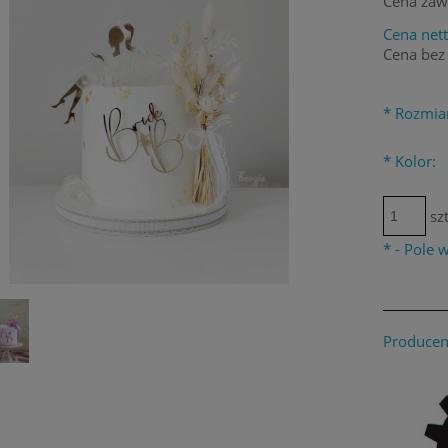
Cena zaw
Cena nett
Cena bez
*
Rozmia
*
Kolor:
szt
*
- Pole
Producen