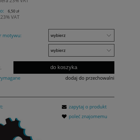
iera 23% VAT
o:
6,50 zł
 23% VAT
r motywu:
do koszyka
.
 wymagane
dodaj do przechowalni
t:
zapytaj o produkt
poleć znajomemu