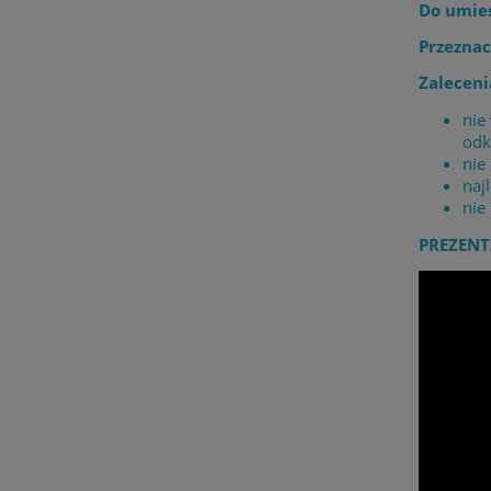
Do umies
Przeznac
Zaleceni
nie
odk
nie
naj
nie
PREZENT