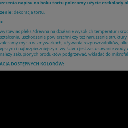
zczenia napisu na boku tortu polecamy użycie czekolady 
zenie:
dekoracja tortu.
a
:
 wystawiać pleksi/drewna na działanie wysokich temperatur i 
ształcenia, uszkodzenie powierzchni czy też naruszenie struktury 
 zalecamy mycia w zmywarkach, używania rozpuszczalników, alk
lepszym i najbezpieczniejszym wyjściem jest zastosowanie wody
 należy zakupionych produktów podgrzewać, wkładać do mikrofaló
ACJA DOSTĘPNYCH KOLORÓW: