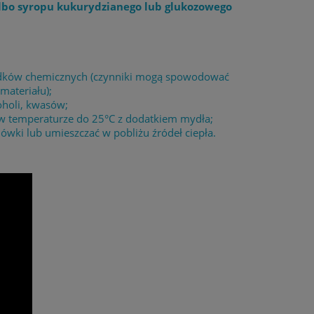
albo syropu kukurydzianego lub glukozowego
środków chemicznych (czynniki mogą spowodować
materiału);
oholi, kwasów;
 w temperaturze do 25°C z dodatkiem mydła;
wki lub umieszczać w pobliżu źródeł ciepła.