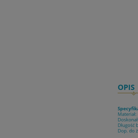
OPIS
Specyfik
Materiał:
Doskonała
Długość 
Dop. do 