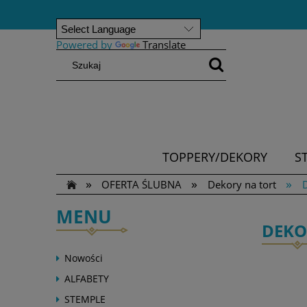
Powered by
Translate
TOPPERY/DEKORY
S
»
»
»
OFERTA ŚLUBNA
Dekory na tort
D
MENU
DEKO
Nowości
ALFABETY
STEMPLE