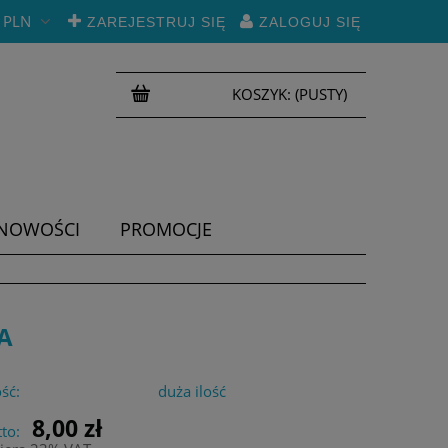
PLN
ZAREJESTRUJ SIĘ
ZALOGUJ SIĘ
KOSZYK:
(PUSTY)
NOWOŚCI
PROMOCJE
A
ść:
duża ilość
8,00 zł
to: