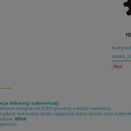
Kod prod
44668_2
acja dekoracji cukierniczej:
 drewno (sklejka) lub PLEXI (prosimy o wybór wariantu);
 jakość wykonania dzięki najwyższej klasie sprzętu oraz materia
bolców:
BRAK
żywności.