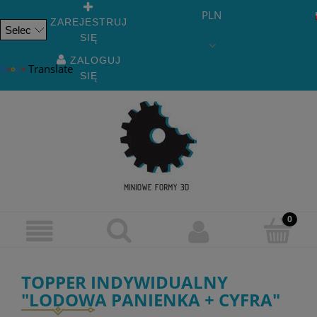
PLN
ZAREJESTRUJ
SIĘ
Powered
by
ZALOGUJ
Translate
SIĘ
TOPPER INDYWIDUALNY
"LODOWA PANIENKA + CYFRA"