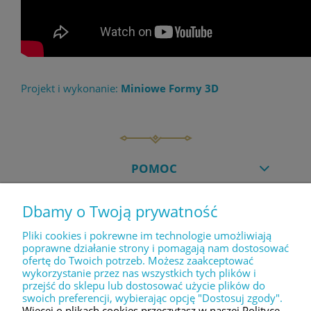
Projekt i wykonanie:
Miniowe Formy 3D
POMOC
Dbamy o Twoją prywatność
MOJE KONTO
Pliki cookies i pokrewne im technologie umożliwiają
poprawne działanie strony i pomagają nam dostosować
ofertę do Twoich potrzeb. Możesz zaakceptować
PŁATNOŚCI I DOSTAWA
wykorzystanie przez nas wszystkich tych plików i
przejść do sklepu lub dostosować użycie plików do
swoich preferencji, wybierając opcję "Dostosuj zgody".
INFORMACJE
Więcej o plikach cookies przeczytasz w naszej Polityce