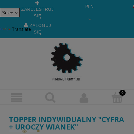
PLN
ZAREJESTRUJ
SIĘ
Powered
by
ZALOGUJ
Translate
SIĘ
TOPPER INDYWIDUALNY "CYFRA
+ UROCZY WIANEK"