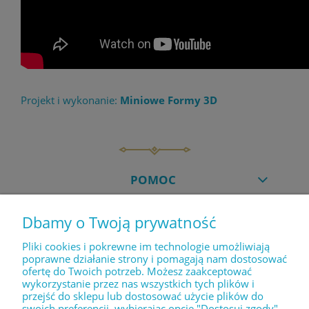
Projekt i wykonanie:
Miniowe Formy 3D
POMOC
Dbamy o Twoją prywatność
MOJE KONTO
Pliki cookies i pokrewne im technologie umożliwiają
poprawne działanie strony i pomagają nam dostosować
ofertę do Twoich potrzeb. Możesz zaakceptować
PŁATNOŚCI I DOSTAWA
wykorzystanie przez nas wszystkich tych plików i
przejść do sklepu lub dostosować użycie plików do
swoich preferencji, wybierając opcję "Dostosuj zgody".