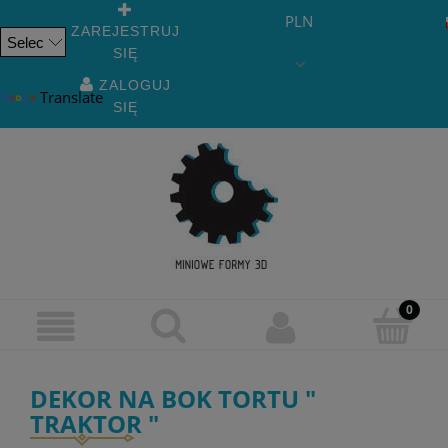
PLN
ZAREJESTRUJ
SIĘ
Powered
by
ZALOGUJ
Translate
SIĘ
DEKOR NA BOK TORTU "
TRAKTOR "