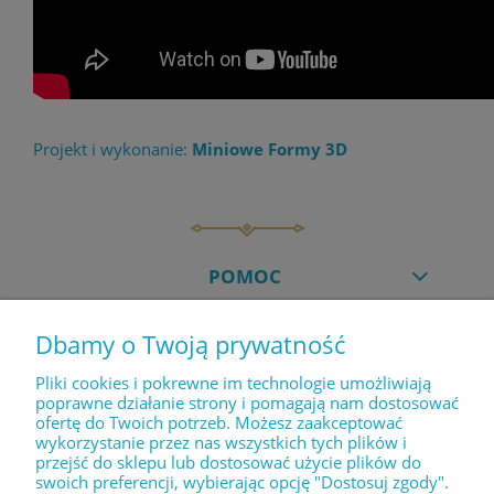
Projekt i wykonanie:
Miniowe Formy 3D
POMOC
Dbamy o Twoją prywatność
MOJE KONTO
Pliki cookies i pokrewne im technologie umożliwiają
poprawne działanie strony i pomagają nam dostosować
ofertę do Twoich potrzeb. Możesz zaakceptować
PŁATNOŚCI I DOSTAWA
wykorzystanie przez nas wszystkich tych plików i
przejść do sklepu lub dostosować użycie plików do
swoich preferencji, wybierając opcję "Dostosuj zgody".