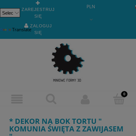
PLN
ZAREJESTRUJ
SIĘ
Powered
by
ZALOGUJ
Translate
SIĘ
* DEKOR NA BOK TORTU "
KOMUNIA ŚWIĘTA Z ZAWIJASEM