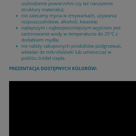
uszkodzenie powierzchni czy też naruszenie
struktury materiału);
nie zalecamy mycia w zmywarkach, używania
rozpuszczalników, alkoholi, kwasów;
najlepszym i najbezpieczniejszym wyjściem jest
zastosowanie wody w temperaturze do 25°C z
dodatkiem mydła;
nie należy zakupionych produktów podgrzewać,
wkładać do mikrofalówki lub umieszczać w
pobliżu źródeł ciepła.
PREZENTACJA DOSTĘPNYCH KOLORÓW: