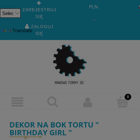
PLN
ZAREJESTRUJ
SIĘ
Powered
by
ZALOGUJ
Translate
SIĘ
DEKOR NA BOK TORTU "
BIRTHDAY GIRL "